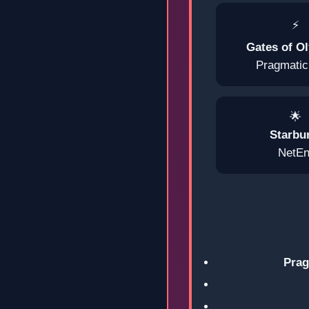
⚡
Gates of O
Pragmatic
🌟
Starbu
NetEn
Prag