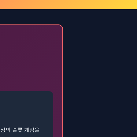
 이상의 슬롯 게임을