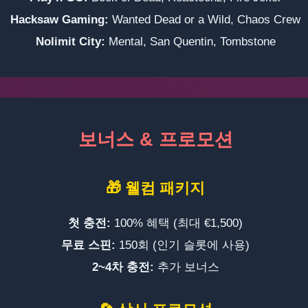
Hacksaw Gaming:
Wanted Dead or a Wild, Chaos Crew
Nolimit City:
Mental, San Quentin, Tombstone
보너스 & 프로모션
🎁 웰컴 패키지
첫 충전:
100% 혜택 (최대 €1,500)
무료 스핀:
150회 (인기 슬롯에 사용)
2~4차 충전:
추가 보너스