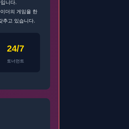
나입니다.
저 프로바이더의 게임을 한
 갖추고 있습니다.
24/7
토너먼트