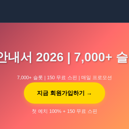
 안내서 2026 | 7,000
7,000+ 슬롯 | 150 무료 스핀 | 매일 프로모션
지금 회원가입하기 →
첫 예치 100% + 150 무료 스핀