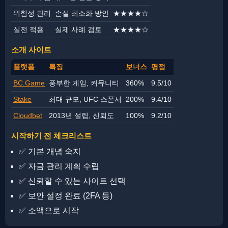
위험성 관리
손실 최소화 방안
★★★★☆
실전 적용
실제 사례 검토
★★★★☆
소개 사이트
플랫폼
특징
보너스
평점
BC.Game
풍부한 게임, 커뮤니티
360%
9.5/10
Stake
최대 규모, UFC 스폰서
200%
9.4/10
Cloudbet
2013년 설립, 신뢰도
100%
9.2/10
시작하기 전 체크리스트
✅ 기본 개념 숙지
✅ 자금 관리 계획 수립
✅ 신뢰할 수 있는 사이트 선택
✅ 보안 설정 완료 (2FA 등)
✅ 소액으로 시작