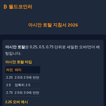
₿ 월드코인러
아시안 토탈 지침서 2026
아시안 토탈
은 0.25, 0.5, 0.75 단위로 세밀한 오버/언더 베
팅입니다.
아시안 토탈 타입
라인
의미
2.25
2.0과 2.5에 반반
2.5
정확히 2.5
2.75
2.5와 3.0에 반반
2.25 오버 예시