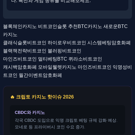
다. ​​​특전와 게임 종류를 비교해보세요.
블록체인카지노
비트코인슬롯
추천BTC카지노
새로운BTC
카지노
클래식슬롯비트코인
하이로우비트코인
시스템베팅암호화폐
블랙잭전략비트코인
블러핑비트코인
마인즈비트코인
멀티베팅BTC
퀴라소비트코인
캐시백암호화폐
모바일웰렛카지노
마인즈비트코인
익명성비
트코인
월간이벤트암호화폐
🔥 크립토 카지노 핫이슈 2026
CBDC와 카지노
각국 CBDC 도입으로 익명 크립토 베팅 규제 강화 예상.
모네로 등 프라이버시 코인 수요 증가.