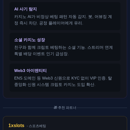
AI 사기 탐지
카지노 AI가 비정상 베팅 패턴 자동 감지. 봇, 어뷰징 계
정 즉시 차단. 공정 플레이어에게 유리.
소셜 카지노 성장
친구와 함께 크립토 베팅하는 소셜 기능. 스트리머 연계
특별 배당 이벤트 인기 급성장.
Web3 아이덴티티
ENS 도메인 등 Web3 신원으로 KYC 없이 VIP 인증. 탈
중앙화 신원 시스템 크립토 카지노 도입 확산.
🎁 추천 파트너
1xslots
- 스포츠베팅