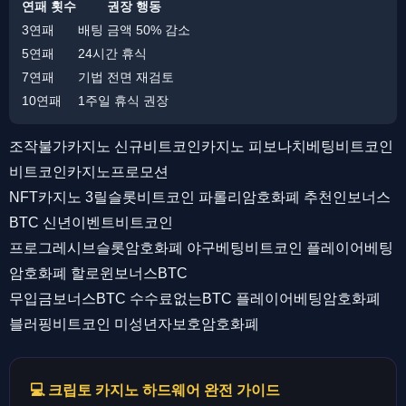
연패 횟수
권장 행동
3연패
배팅 금액 50% 감소
5연패
24시간 휴식
7연패
기법 전면 재검토
10연패
1주일 휴식 권장
조작불가카지노
신규비트코인카지노
피보나치베팅비트코인
비트코인카지노프로모션
NFT카지노
3릴슬롯비트코인
파롤리암호화폐
추천인보너스
BTC
신년이벤트비트코인
프로그레시브슬롯암호화폐
야구베팅비트코인
플레이어베팅
암호화폐
할로윈보너스BTC
무입금보너스BTC
수수료없는BTC
플레이어베팅암호화폐
블러핑비트코인
미성년자보호암호화폐
💻 크립토 카지노 하드웨어 완전 가이드