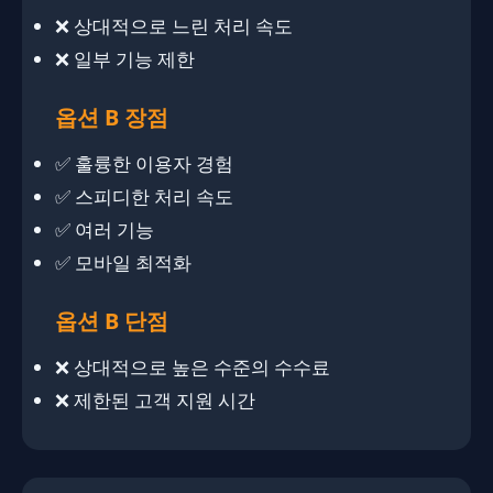
❌ 상대적으로 느린 처리 속도
❌ 일부 기능 제한
옵션 B 장점
✅ 훌륭한 이용자 경험
✅ 스피디한 처리 속도
✅ 여러 기능
✅ 모바일 최적화
옵션 B 단점
❌ 상대적으로 높은 수준의 수수료
❌ 제한된 고객 지원 시간