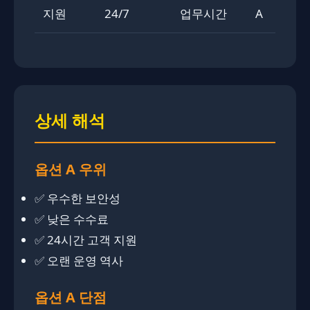
지원
24/7
업무시간
A
상세 해석
옵션 A 우위
✅ 우수한 보안성
✅ 낮은 수수료
✅ 24시간 고객 지원
✅ 오랜 운영 역사
옵션 A 단점