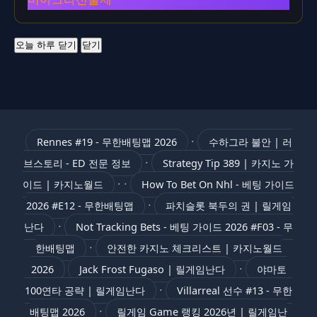
오늘 하루 닫기
닫기
·
Rennes #19 - 무한배팅맵 2026
수하그라 불안 | 러
·
브스토리 - ED 전문 정보
Strategy Tip 389 | 카지노 가
· ·
이드 | 카지노월드
How To Bet On Nhl - 베팅 가이드
·
2026 #E12 - 무한배팅맵
파치슬롯 북두의 권 | 릴게임
·
난다
Not Tracking Bets - 베팅 가이드 2026 #F03 - 무
·
한배팅맵
안전한 카지노 체크리스트 | 카지노월드
·
2026
Jack Frost Fugaso | 릴게임난다
야마토
·
100연타 공략 | 릴게임난다
Villarreal 선수 #13 - 무한
·
배팅맵 2026
릴게임 Game 랭킹 2026년 | 릴게임난