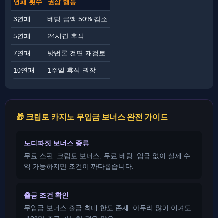
연패 횟수
권장 행동
3연패
베팅 금액 50% 감소
5연패
24시간 휴식
7연패
방법론 전면 재검토
10연패
1주일 휴식 권장
🎁 크립토 카지노 무입금 보너스 완전 가이드
노디파짓 보너스 종류
무료 스핀, 크립토 보너스, 무료 베팅. 입금 없이 실제 수
익 가능하지만 조건이 까다롭습니다.
출금 조건 확인
무입금 보너스 출금 최대 한도 존재. 아무리 많이 이겨도