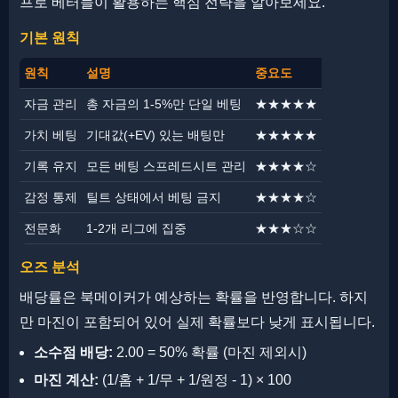
프로 베터들이 활용하는 핵심 전략을 알아보세요.
기본 원칙
원칙
설명
중요도
자금 관리
총 자금의 1-5%만 단일 베팅
★★★★★
가치 베팅
기대값(+EV) 있는 배팅만
★★★★★
기록 유지
모든 베팅 스프레드시트 관리
★★★★☆
감정 통제
틸트 상태에서 베팅 금지
★★★★☆
전문화
1-2개 리그에 집중
★★★☆☆
오즈 분석
배당률은 북메이커가 예상하는 확률을 반영합니다. 하지
만 마진이 포함되어 있어 실제 확률보다 낮게 표시됩니다.
소수점 배당:
2.00 = 50% 확률 (마진 제외시)
마진 계산:
(1/홈 + 1/무 + 1/원정 - 1) × 100