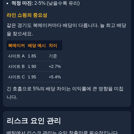
적정 마진:
2-5% (낮을수록 유리)
라인 쇼핑의 중요성
같은 경기도 북메이커마다 배당이 다릅니다. ​​​​늘 최고 배당
을 찾으세요.
북메이커
배당 예시
차이
사이트 A
1.85
기준
사이트 B
1.90
+2.7%
사이트 C
1.95
+5.4%
긴 호흡으로 5%의 배당 차이는 이익률에 큰 영향을 미칩
니다.
리스크 요인 관리
베팅에서 리스크 관리는 수익 창출만큼 필수적입니다.