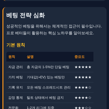
베팅 전략 심화
성공적인 베팅을 위해서는 체계적인 접근이 필수입니다. ​
프로 베터들이 활용하는 핵심 노하우를 알아보세요.
기본 원칙
원칙
설명
중요도
자금 관리
총 자금의 1-5%만 단일 베팅
★★★★★
가치 베팅
기대값(+EV) 있는 베팅만
★★★★★
기록 유지
모든 배팅 스프레드시트 관리
★★★★☆
감정 통제
틸트 상태에서 베팅 금지
★★★★☆
전문화
1-2개 리그에 집중
★★★☆☆