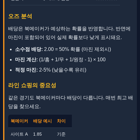
오즈 분석
배당은 북메이커가 예상하는 확률을 반영합니다. ​​반면에
마진이 포함되어 있어 실제 확률보다 낮게 표시돼요.
소수점 배당:
2.00 = 50% 확률 (마진 제외시)
마진 계산:
(1/홈 + 1/무 + 1/원정 - 1) × 100
적정 마진:
2-5% (낮을수록 유리)
라인 쇼핑의 중요성
같은 경기도 북메이커마다 배당이 다릅니다. ​​매번 최고 배
당을 찾으세요.
북메이커
배당 예시
차이
사이트 A
1.85
기준