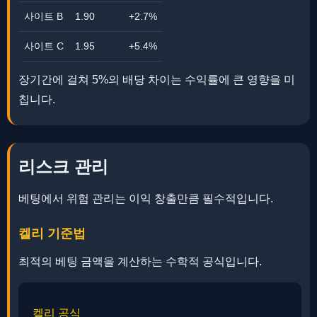
사이트 B
1.90
+2.7%
사이트 C
1.95
+5.4%
장기간에 걸쳐 5%의 배당 차이는 수익률에 큰 영향을 미
칩니다.
리스크 관리
베팅에서 위험 관리는 이익 창출만큼 필수적입니다.
켈리 기준법
최적의 베팅 금액을 계산하는 수학적 공식입니다.
켈리 공식