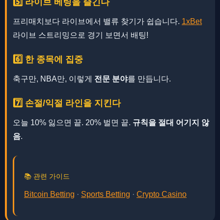
5️⃣ 라이브 베팅을 즐긴다
프리매치보다 라이브에서 밸류 찾기가 쉽습니다. ​
1xBet
라이브 스트리밍으로 경기 보면서 배팅!
6️⃣ 한 종목에 집중
축구만, NBA만, 이렇게
전문 분야
를 만듭니다.
7️⃣ 손절/익절 라인을 지킨다
오늘 10% 잃으면 끝. ​20% 벌면 끝. ​​​​
규칙을 절대 어기지 않
음
.
📚 관련 가이드
Bitcoin Betting
·
Sports Betting
·
Crypto Casino