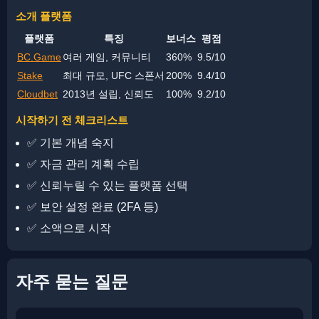
소개 플랫폼
플랫폼
특징
보너스
평점
BC.Game
여러 게임, 커뮤니티
360%
9.5/10
Stake
최대 규모, UFC 스폰서
200%
9.4/10
Cloudbet
2013년 설립, 신뢰도
100%
9.2/10
시작하기 전 체크리스트
✅ 기본 개념 숙지
✅ 자금 관리 계획 수립
✅ 신뢰누릴 수 있는 플랫폼 선택
✅ 보안 설정 완료 (2FA 등)
✅ 소액으로 시작
자주 묻는 질문