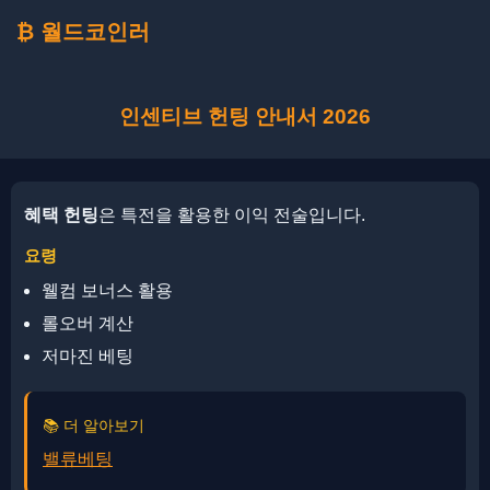
₿ 월드코인러
인센티브 헌팅 안내서 2026
혜택 헌팅
은 특전을 활용한 이익 전술입니다.
요령
웰컴 보너스 활용
롤오버 계산
저마진 베팅
📚 더 알아보기
밸류베팅