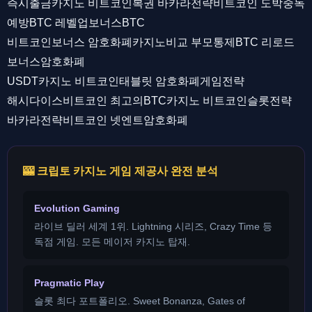
즉시출금카지노
비트코인복권
바카라전략비트코인
도박중독
예방BTC
레벨업보너스BTC
비트코인보너스
암호화폐카지노비교
부모통제BTC
리로드
보너스암호화폐
USDT카지노
비트코인태블릿
암호화폐게임전략
해시다이스비트코인
최고의BTC카지노
비트코인슬롯전략
바카라전략비트코인
넷엔트암호화폐
🎰 크립토 카지노 게임 제공사 완전 분석
Evolution Gaming
라이브 딜러 세계 1위. Lightning 시리즈, Crazy Time 등
독점 게임. 모든 메이저 카지노 탑재.
Pragmatic Play
슬롯 최다 포트폴리오. Sweet Bonanza, Gates of