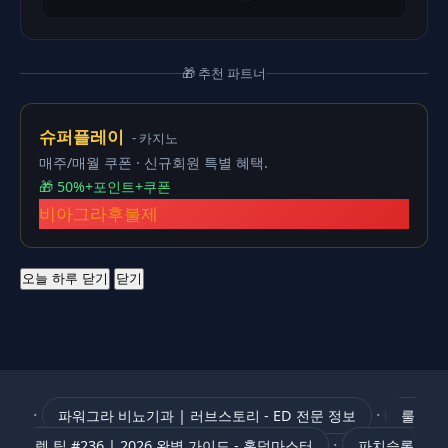
🎁 추천 파트너
슈퍼플레이
- 카지노
매주/매월 쿠폰 · 신규회원 특별 혜택.
🎁 50%+포인트+쿠폰
비아그라후불제
오늘 하루 닫기
닫기
·
·
파워그라 비뇨기과 | 러브스토리 - ED 전문 정보
룰
·
렛 팁 #236 | 2026 완벽 가이드 - 홀덤마스터
파치슬롯