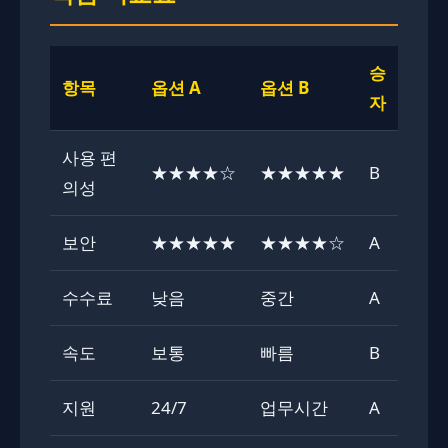
승
항목
옵션 A
옵션 B
자
사용 편
★★★★☆
★★★★★
B
의성
보안
★★★★★
★★★★☆
A
수수료
낮음
중간
A
속도
보통
빠름
B
지원
24/7
업무시간
A