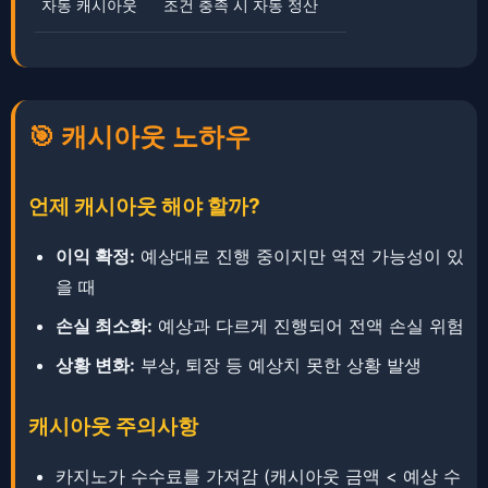
자동 캐시아웃
조건 충족 시 자동 정산
🎯 캐시아웃 노하우
언제 캐시아웃 해야 할까?
이익 확정:
예상대로 진행 중이지만 역전 가능성이 있
을 때
손실 최소화:
예상과 다르게 진행되어 전액 손실 위험
상황 변화:
부상, 퇴장 등 예상치 못한 상황 발생
캐시아웃 주의사항
카지노가 수수료를 가져감 (캐시아웃 금액 < 예상 수