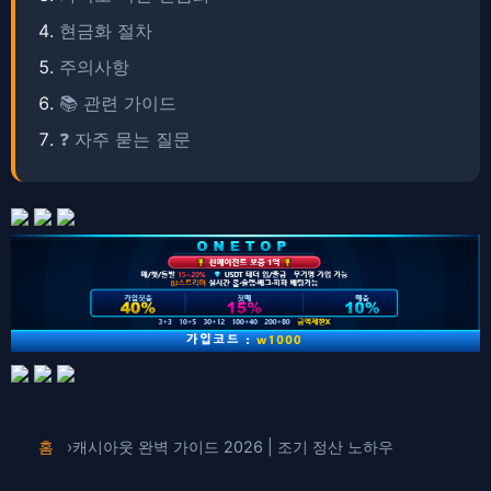
현금화 절차
주의사항
📚 관련 가이드
❓ 자주 묻는 질문
홈
캐시아웃 완벽 가이드 2026 | 조기 정산 노하우