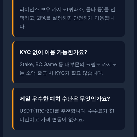
라이선스 보유 카지노(퀴라소, 몰타 등)를 선
택하고, 2FA를 설정하면 안전하게 이용됩니
다.
KYC 없이 이용 가능한가요?
Stake, BC.Game 등 대부문의 크립토 카지노
는 소액 출금 시 KYC가 필요 않습니다.
제일 우수한 예치 수단은 무엇인가요?
USDT(TRC-20)를 추천합니다. ​​​수수료가 $1
미만이고 가격 변동이 없어요.