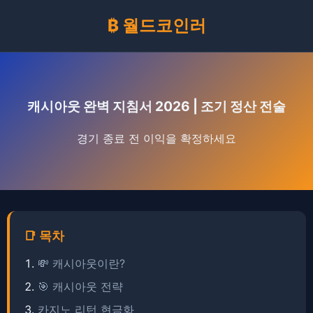
₿ 월드코인러
캐시아웃 완벽 지침서 2026 | 조기 정산 전술
경기 종료 전 이익을 확정하세요
📑 목차
💸 캐시아웃이란?
🎯 캐시아웃 전략
카지노 리턴 현금화