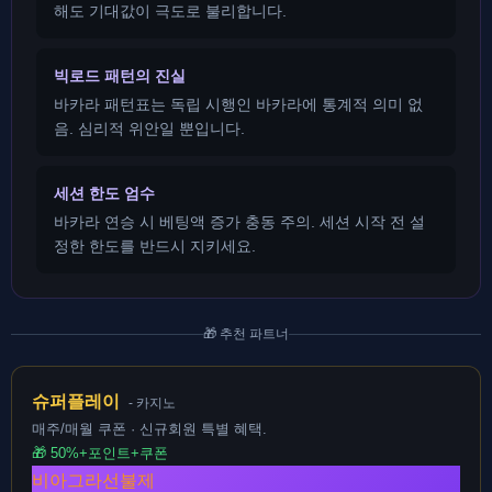
해도 기대값이 극도로 불리합니다.
빅로드 패턴의 진실
바카라 패턴표는 독립 시행인 바카라에 통계적 의미 없
음. 심리적 위안일 뿐입니다.
세션 한도 엄수
바카라 연승 시 베팅액 증가 충동 주의. 세션 시작 전 설
정한 한도를 반드시 지키세요.
🎁 추천 파트너
슈퍼플레이
- 카지노
매주/매월 쿠폰 · 신규회원 특별 혜택.
🎁 50%+포인트+쿠폰
비아그라선불제