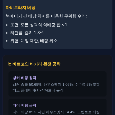
아비트라지 베팅
북메이커 간 배당 차이를 이용한 무위험 수익:
조건: 모든 성과의 역배당 합 < 1
리턴률: 흔히 1-3%
위험: 계정 제한, 배팅 취소
🃏 비트코인 바카라 완전 공략
뱅커 베팅 원칙
뱅커 승률 50.68%, 하우스엣지 1.06%. 수수료 5% 포함
해도 플레이어(1.24%)보다 유리.
타이 베팅 금지
타이 배당 8:1이지만 하우스엣지 14.4%. 크립토로 베팅