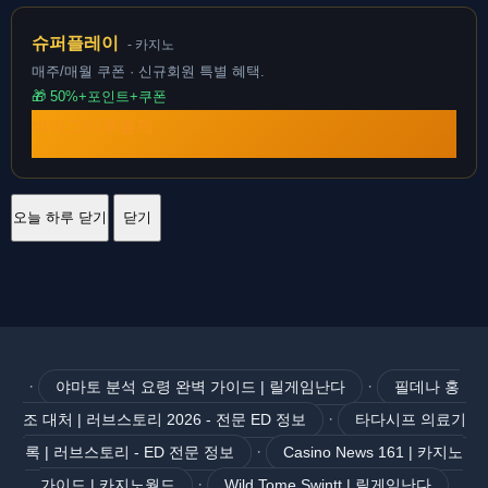
슈퍼플레이
- 카지노
매주/매월 쿠폰 · 신규회원 특별 혜택.
🎁 50%+포인트+쿠폰
비아그라후불제
오늘 하루 닫기
닫기
·
·
야마토 분석 요령 완벽 가이드 | 릴게임난다
필데나 홍
·
조 대처 | 러브스토리 2026 - 전문 ED 정보
타다시프 의료기
·
록 | 러브스토리 - ED 전문 정보
Casino News 161 | 카지노
·
가이드 | 카지노월드
Wild Tome Swintt | 릴게임난다