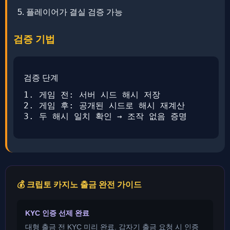
플레이어가 결실 검증 가능
검증 기법
검증 단계
1. ​게임 전: 서버 시드 해시 저장
2. ​게임 후: 공개된 시드로 해시 재계산
3. ​​​두 해시 일치 확인 → 조작 없음 증명
💰 크립토 카지노 출금 완전 가이드
KYC 인증 선제 완료
대형 출금 전 KYC 미리 완료. 갑자기 출금 요청 시 인증