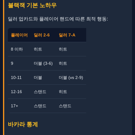
블랙잭 기본 노하우
딜러 업카드와 플레이어 핸드에 따른 최적 행동:
플레이어
딜러 2-6
딜러 7-A
8 이하
히트
히트
9
더블 (3-6)
히트
10-11
더블
더블 (vs 2-9)
12-16
스탠드
히트
17+
스탠드
스탠드
바카라 통계