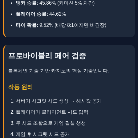
뱅커 승률:
45.86% (커미션 5% 차감)
플레이어 승률:
44.62%
타이 확률:
9.52% (배당 8:1이지만 비권장)
프로바이블리 페어 검증
블록체인 기술 기반 카지노의 핵심 기술입니다.
작동 원리
서버가 시크릿 시드 생성 → 해시값 공개
플레이어가 클라이언트 시드 입력
두 시드 조합으로 게임 결실 생성
게임 후 시크릿 시드 공개