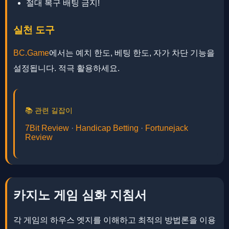
절대 복구 배팅 금지!
실천 도구
BC.Game
에서는 예치 한도, 베팅 한도, 자가 차단 기능을
설정됩니다. ​​적극 활용하세요.
📚 관련 길잡이
7Bit Review
·
Handicap Betting
·
Fortunejack
Review
카지노 게임 심화 지침서
각 게임의 하우스 엣지를 이해하고 최적의 방법론을 이용