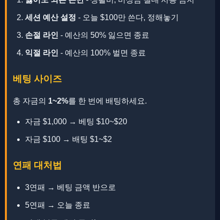
세션 예산 설정
- 오늘 $100만 쓴다, 정해놓기
손절 라인
- 예산의 50% 잃으면 종료
익절 라인
- 예산의 100% 벌면 종료
베팅 사이즈
총 자금의
1~2%
를 한 번에 배팅하세요.
자금 $1,000 → 베팅 $10~$20
자금 $100 → 배팅 $1~$2
연패 대처법
3연패 → 베팅 금액 반으로
5연패 → 오늘 종료