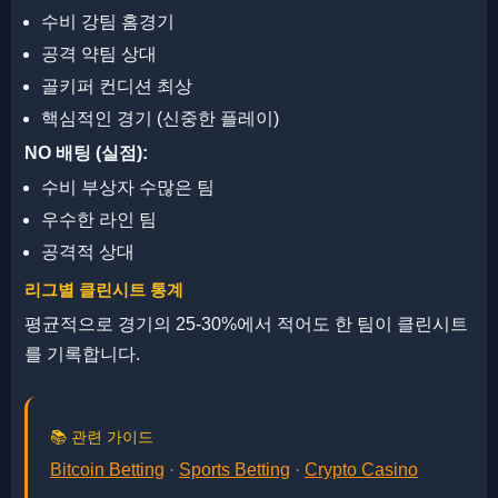
수비 강팀 홈경기
공격 약팀 상대
골키퍼 컨디션 최상
핵심적인 경기 (신중한 플레이)
NO 배팅 (실점):
수비 부상자 수많은 팀
우수한 라인 팀
공격적 상대
리그별 클린시트 통계
평균적으로 경기의 25-30%에서 적어도 한 팀이 클린시트
를 기록합니다.
📚 관련 가이드
Bitcoin Betting
·
Sports Betting
·
Crypto Casino