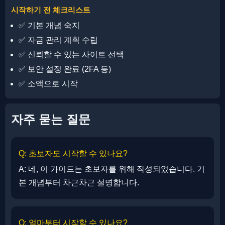
시작하기 전 체크리스트
✅ 기본 개념 숙지
✅ 자금 관리 계획 수립
✅ 신뢰할 수 있는 사이트 선택
✅ 보안 설정 완료 (2FA 등)
✅ 소액으로 시작
자주 묻는 질문
Q: 초보자도 시작할 수 있나요?
A: 네, 이 가이드는 초보자를 위해 작성되었습니다. 기
본 개념부터 차근차근 설명합니다.
Q: 얼마부터 시작할 수 있나요?