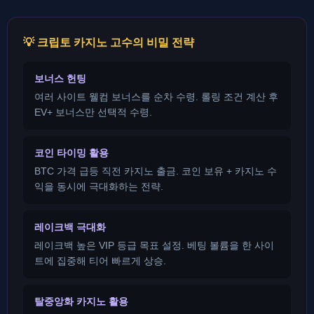
💡 크립토 카지노 고수의 비밀 전략
보너스 헌팅
여러 사이트 웰컴 보너스를 순차 수령. 롤링 조건 계산 후
EV+ 보너스만 선택적 수령.
코인 타이밍 활용
BTC 가격 급등 직전 카지노 출금. 코인 보유 + 카지노 수
익을 동시에 극대화하는 전략.
레이크백 극대화
레이크백 높은 VIP 등급 목표 설정. 베팅 볼륨을 한 사이
트에 집중해 티어 빠르게 상승.
탈중앙화 카지노 활용