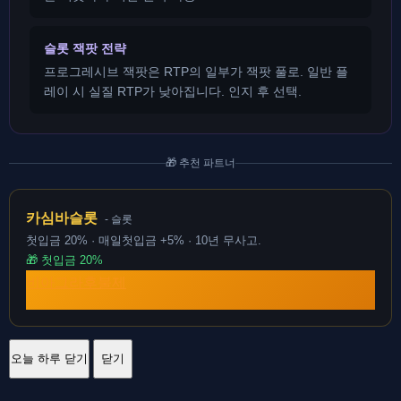
슬롯 잭팟 전략
프로그레시브 잭팟은 RTP의 일부가 잭팟 풀로. 일반 플
레이 시 실질 RTP가 낮아집니다. 인지 후 선택.
🎁 추천 파트너
카심바슬롯
- 슬롯
첫입금 20% · 매일첫입금 +5% · 10년 무사고.
🎁 첫입금 20%
비아그라후불제
오늘 하루 닫기
닫기