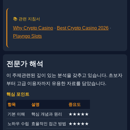
📚 관련 지침서
Why Crypto Casino
·
Best Crypto Casino 2026
·
Playngo Slots
전문가 해석
이 주제관련된 깊이 있는 분석을 갖추고 있습니다. ​초보자
부터 고급 이용자까지 유용한 자료를 담았습니다.
핵심 포인트
항목
설명
중요도
기본 이해
핵심 개념과 원리
★★★★★
노하우 수립
효율적인 접근 방법
★★★★★