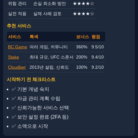
위험 관리
손실 최소화 방안
★★★★☆
실전 적용
실제 사례 검토
★★★★☆
추천 서비스
서비스
특색
보너스
평점
BC.Game
여러 게임, 커뮤니티
360%
9.5/10
Stake
최대 규모, UFC 스폰서
200%
9.4/10
Cloudbet
2013년 설립, 신뢰도
100%
9.2/10
시작하기 전 체크리스트
✅ 기본 개념 숙지
✅ 자금 관리 계획 수립
✅ 신뢰가능한 서비스 선택
✅ 보안 설정 완료 (2FA 등)
✅ 소액으로 시작