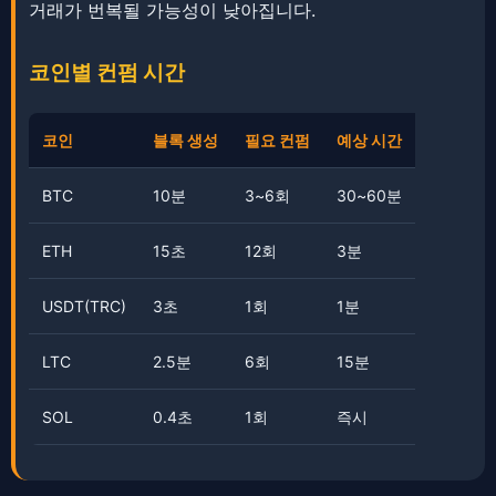
거래가 번복될 가능성이 낮아집니다.
코인별 컨펌 시간
코인
블록 생성
필요 컨펌
예상 시간
BTC
10분
3~6회
30~60분
ETH
15초
12회
3분
USDT(TRC)
3초
1회
1분
LTC
2.5분
6회
15분
SOL
0.4초
1회
즉시