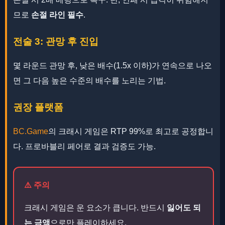
므로
손절 라인 필수
.
전술 3: 관망 후 진입
몇 라운드 관망 후, 낮은 배수(1.5x 이하)가 연속으로 나오
면 그 다음 높은 수준의 배수를 노리는 기법.
권장 플랫폼
BC.Game
의 크래시 게임은 RTP 99%로 최고로 공정합니
다. ​​​​프로바블리 페어로 결과 검증도 가능.
⚠️ 주의
크래시 게임은 운 요소가 큽니다. ​​​반드시
잃어도 되
는 금액
으로만 플레이하세요.