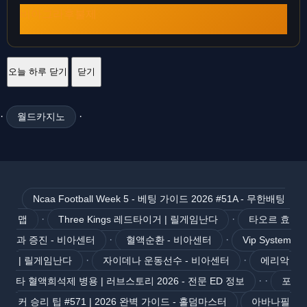
비아그라후불제
오늘 하루 닫기
닫기
·
·
월드카지노
Ncaa Football Week 5 - 베팅 가이드 2026 #51A - 무한배팅
·
·
맵
Three Kings 레드타이거 | 릴게임난다
타오르 효
·
·
과 증진 - 비아센터
혈액순환 - 비아센터
Vip System
·
·
| 릴게임난다
자이데나 운동선수 - 비아센터
에리악
· ·
타 혈액희석제 병용 | 러브스토리 2026 - 전문 ED 정보
포
커 승리 팁 #571 | 2026 완벽 가이드 - 홀덤마스터
아바나필