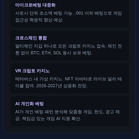
마이크로베팅 대중화
사토시 단위 초소액 베팅 가능. .001 이하 베팅으로 게임
접근성 혁명적 향상 예상.
크로스체인 통합
멀티체인 지갑 하나로 모든 크립토 카지노 접속. 체인 전
환 없이 BTC, ETH, SOL 동시 보유 베팅.
VR 크립토 카지노
메타버스 내 가상 카지노. NFT 아바타로 라이브 딜러 테
이블 참여. 2026-2027년 상용화 전망.
AI 개인화 베팅
AI가 개인 베팅 패턴 분석해 맞춤형 게임, 한도, 경고 제
공. 책임감 있는 게임 AI 지원 확산.