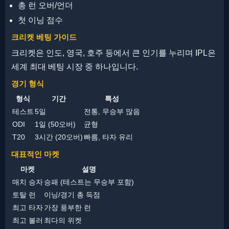
총 런 오버/언더
첫 이닝 점수
크리켓 베팅 가이드
크리켓은 인도, 영국, 호주 등에서 큰 인기를 누리며 IPL은
세계 최대 베팅 시장 중 하나입니다.
경기 형식
형식
기간
특성
테스트
5일
전통, 무승부 많음
ODI
1일 (50오버)
균형
T20
3시간 (20오버)
빠름, 타자 유리
대표적인 마켓
마켓
설명
매치 승자
승패 (테스트는 무승부 포함)
토탈 런
이닝/경기 총 득점
최고 타자
가장 풍부한 런
최고 볼러
최다의 위켓