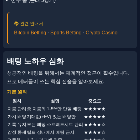
선수 폼 (근래 5경기)
📚 관련 안내서
Bitcoin Betting
·
Sports Betting
·
Crypto Casino
배팅 노하우 심화
성공적인 배팅을 위해서는 체계적인 접근이 필수입니다. ​​​
프로 베터들이 쓰는 핵심 전술을 알아보세요.
기본 원칙
원칙
설명
중요도
자금 관리
총 자금의 1-5%만 단일 배팅
★★★★★
가치 배팅
기대값(+EV) 있는 배팅만
★★★★★
기록 유지
모든 배팅 스프레드시트 관리
★★★★☆
감정 통제
틸트 상태에서 베팅 금지
★★★★☆