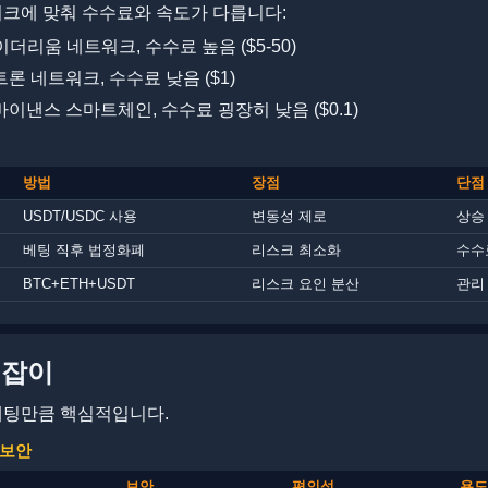
크에 맞춰 수수료와 속도가 다릅니다:
이더리움 네트워크, 수수료 높음 ($5-50)
론 네트워크, 수수료 낮음 ($1)
이낸스 스마트체인, 수수료 굉장히 낮음 ($0.1)
방법
장점
단점
USDT/USDC 사용
변동성 제로
상승
베팅 직후 법정화폐
리스크 최소화
수수
BTC+ETH+USDT
리스크 요인 분산
관리
길잡이
베팅만큼 핵심적입니다.
 보안
보안
편의성
용도