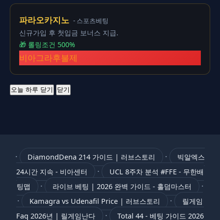
파라오카지노
- 스포츠베팅
신규가입 후 첫입금 보너스 지급.
🎁 롤링조건 500%
비아그라후불제
오늘 하루 닫기
닫기
·
·
DiamondDena 214 가이드 | 러브스토리
빅알엑스
·
24시간 지속 - 비아센터
UCL 8주차 분석 #FFE - 무한배
·
·
팅맵
라이브 베팅 | 2026 완벽 가이드 - 홀덤마스터
·
·
Kamagra vs Udenafil Price | 러브스토리
릴게임
·
Faq 2026년 | 릴게임난다
Total 44 - 베팅 가이드 2026