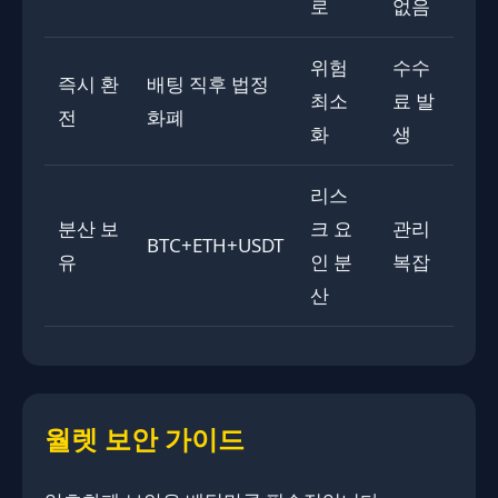
로
없음
위험
수수
즉시 환
배팅 직후 법정
최소
료 발
전
화폐
화
생
리스
분산 보
크 요
관리
BTC+ETH+USDT
유
인 분
복잡
산
월렛 보안 가이드