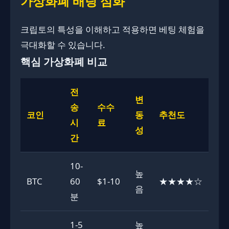
가상화폐 배팅 심화
크립토의 특성을 이해하고 적용하면 베팅 체험을
극대화할 수 있습니다.
핵심 가상화폐 비교
전
변
송
수수
코인
동
추천도
시
료
성
간
10-
높
BTC
60
$1-10
★★★★☆
음
분
1-5
높