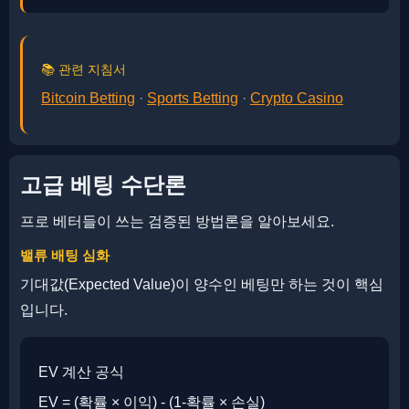
📚 관련 지침서
Bitcoin Betting
·
Sports Betting
·
Crypto Casino
고급 베팅 수단론
프로 베터들이 쓰는 검증된 방법론을 알아보세요.
밸류 배팅 심화
기대값(Expected Value)이 양수인 베팅만 하는 것이 핵심
입니다.
EV 계산 공식
EV = (확률 × 이익) - (1-확률 × 손실)