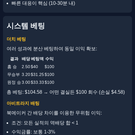
빠른 대응이 핵심 (10-30분 내)
시스템 베팅
더치 베팅
여러 성과에 분산 베팅하여 동일 이익 확보:
결과
배당
베팅액
수익
홈 승
2.50
$40
$100
무승부
3.20
$31.25
$100
원정 승
3.00
$33.33
$100
총 베팅: $104.58 → 어떤 결실든 $100 회수 (손실 $4.58)
아비트라지 배팅
북메이커 간 배당 차이를 이용한 무위험 이익:
조건: 모든 실적의 역배당 합 < 1
수익금률: 보통 1-3%