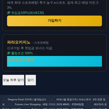
세계 최대 스포츠베팅! 축구,농구,e스포츠. 업계 최고 배당 마진 2-
3%.
🎁 첫입금100%(최대€130)
가입하기
파라오카지노
- 스포츠베팅
신규가입 후 첫입금 보너스 지급.
🎁 롤링조건 500%
비아그라선불제
오늘 하루 닫기
닫기
·
Dragons Pearl 아마틱 | 릴게임난다
바데나필 현금가격 | 러브스토리 - ED 전문 정
·
·
보
Futures Line Shopping - 베팅 가이드 2026 #B4D - 무한배팅맵
레비트라 운