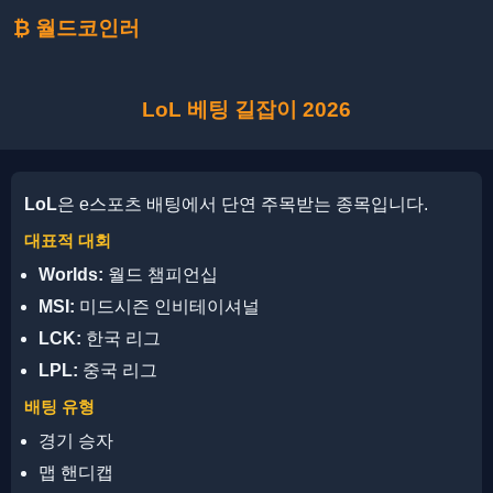
₿ 월드코인러
LoL 베팅 길잡이 2026
LoL
은 e스포츠 배팅에서 단연 주목받는 종목입니다.
대표적 대회
Worlds:
월드 챔피언십
MSI:
미드시즌 인비테이셔널
LCK:
한국 리그
LPL:
중국 리그
배팅 유형
경기 승자
맵 핸디캡