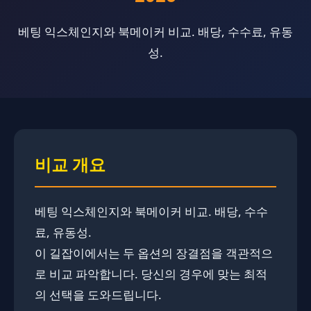
베팅 익스체인지와 북메이커 비교. ​배당, 수수료, 유동
성.
비교 개요
베팅 익스체인지와 북메이커 비교. ​배당, 수수
료, 유동성.
이 길잡이에서는 두 옵션의 장결점을 객관적으
로 비교 파악합니다. ​​​​당신의 경우에 맞는 최적
의 선택을 도와드립니다.