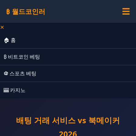
☰
₿ 월드코인러
✕
🏠 홈
₿ 비트코인 베팅
⚽ 스포츠 베팅
🎰 카지노
배팅 거래 서비스 vs 북메이커
2026