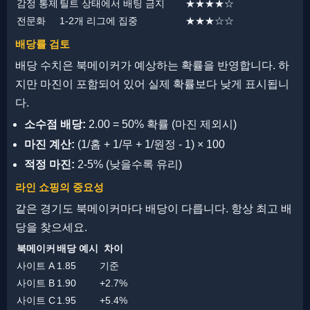
감정 통제
틸트 상태에서 배팅 금지
★★★★☆
전문화
1-2개 리그에 집중
★★★☆☆
배당률 검토
배당 수치은 북메이커가 예상하는 확률을 반영합니다. ​​하
지만 마진이 포함되어 있어 실제 확률보다 낮게 표시됩니
다.
소수점 배당:
2.00 = 50% 확률 (마진 제외시)
마진 계산:
(1/홈 + 1/무 + 1/원정 - 1) × 100
적정 마진:
2-5% (낮을수록 유리)
라인 쇼핑의 중요성
같은 경기도 북메이커마다 배당이 다릅니다. ​​​항상 최고 배
당을 찾으세요.
북메이커
배당 예시
차이
사이트 A
1.85
기준
사이트 B
1.90
+2.7%
사이트 C
1.95
+5.4%