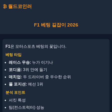
₿ 월드코인러
F1 베팅 길잡이 2026
F1
은 모터스포츠 베팅의 꽃입니다.
베팅 타입
레이스 우승:
누가 이기나
포디움:
3위 안에 들기
매치업:
두 드라이버 중 우수한 순위
폴 포지션:
예선 1위
분석 포인트
서킷 특성
팀(컨스트럭터) 성능