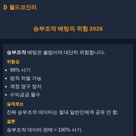
₿ 월드코인러
승부조작 베팅의 위험 2026
승부조작
베팅은 불법이며 대단히 위험합니다.
위험성
99% 사기
법적 처벌 가능
계정 영구 정지
수익금금 몰수
실제로는
진짜 승부조작 데이터는 절대 일반인에게 공유 안 함.
결론
승부조작 데이터 판매 = 100% 사기.