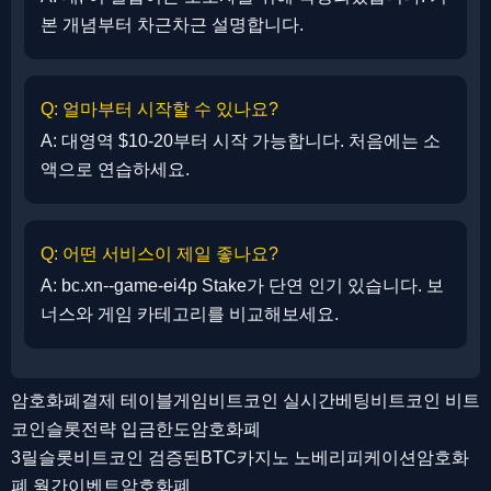
본 개념부터 차근차근 설명합니다.
Q: 얼마부터 시작할 수 있나요?
A: 대영역 $10-20부터 시작 가능합니다. ​처음에는 소
액으로 연습하세요.
Q: 어떤 서비스이 제일 좋나요?
A: bc.xn--game-ei4p Stake가 단연 인기 있습니다. 보
너스와 게임 카테고리를 비교해보세요.
암호화폐결제
테이블게임비트코인
실시간베팅비트코인
비트
코인슬롯전략
입금한도암호화폐
3릴슬롯비트코인
검증된BTC카지노
노베리피케이션암호화
폐
월간이벤트암호화폐