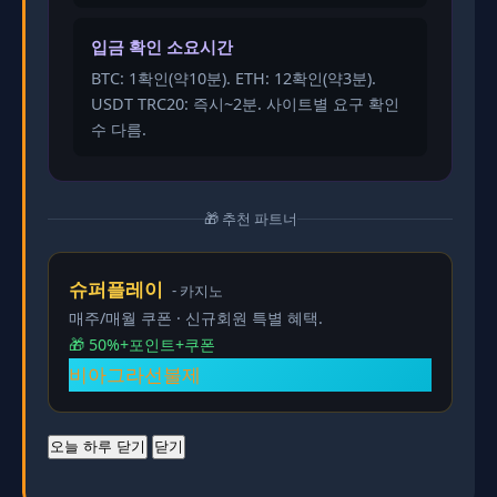
입금 확인 소요시간
BTC: 1확인(약10분). ETH: 12확인(약3분).
USDT TRC20: 즉시~2분. 사이트별 요구 확인
수 다름.
🎁 추천 파트너
슈퍼플레이
- 카지노
매주/매월 쿠폰 · 신규회원 특별 혜택.
🎁 50%+포인트+쿠폰
비아그라선불제
오늘 하루 닫기
닫기