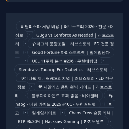
비달리스타 처방 비용 | 러브스토리 2026 - 전문 ED
·
정보
Gugu vs Cenforce As Needed | 러브스토
·
리
슈퍼그라 용량조절 | 러브스토리 - ED 전문 정
·
보
Good Fortune 아리스토크랫 | 릴게임난다
·
·
UEL 11주차 분석 #296 - 무한배팅맵
·
Stendra vs Tadacip For Diabetics | 러브스토리
쿠데나필 제네릭vs오리지널 | 러브스토리 - ED 전문
·
정보
🧡 시알리스 용량 완벽 가이드 | 러브스토
·
리
블루다이아몬드 효과 좋음 - 비아센터
Epl
·
Yapg - 베팅 가이드 2026 #10C - 무한배팅맵
빙
·
·
고
릴게임사이트
Chaos Crew 슬롯 리뷰 |
·
RTP 96.30% | Hacksaw Gaming | 카지노월드