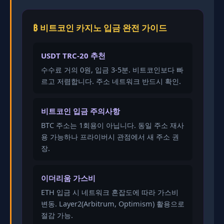
₿ 비트코인 카지노 입금 완전 가이드
USDT TRC-20 추천
수수료 거의 0원, 입금 3-5분. 비트코인보다 빠
르고 저렴합니다. 주소 네트워크 반드시 확인.
비트코인 입금 주의사항
BTC 주소는 1회용이 아닙니다. 동일 주소 재사
용 가능하나 프라이버시 관점에서 새 주소 권
장.
이더리움 가스비
ETH 입금 시 네트워크 혼잡도에 따라 가스비
변동. Layer2(Arbitrum, Optimism) 활용으로
절감 가능.