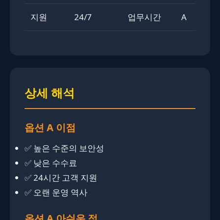
지원
24/7
업무시간
A
상세 해석
옵션 A 이점
✅ 높은 수준의 보안성
✅ 낮은 수수료
✅ 24시간 고객 지원
✅ 오랜 운영 역사
옵션 A 아쉬운 점