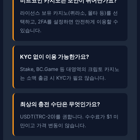
비트코인 카지노는 보안이 뛰어난가요?
라이선스 보유 카지노(퀴라소, 몰타 등)를 선
택하고, 2FA를 설정하면 안전하게 이용할 수
있습니다.
KYC 없이 이용 가능한가요?
Stake, BC.Game 등 대영역의 크립토 카지노
는 소액 출금 시 KYC가 필요 않습니다.
최상의 충전 수단은 무엇인가요?
USDT(TRC-20)를 권합니다. ​​수수료가 $1 미
만이고 가격 변동이 않습니다.