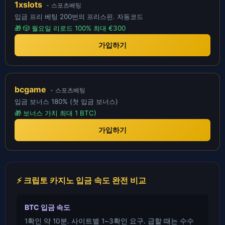
1xslots
- 스포츠베팅
입금 프리 베팅 200번의 프리스핀. 자동코드
🎁 🎲 월요일 리로드 100% 최대 €300
가입하기
bcgame
- 스포츠베팅
입금 보너스 180% (첫 입금 보너스)
🎁 보너스 가치 최대 1 BTC)
가입하기
⚡ 크립토 카지노 입금 속도 완전 비교
BTC 입금 속도
1확인 약 10분. 사이트별 1~3확인 요구. 급할 때는 수수