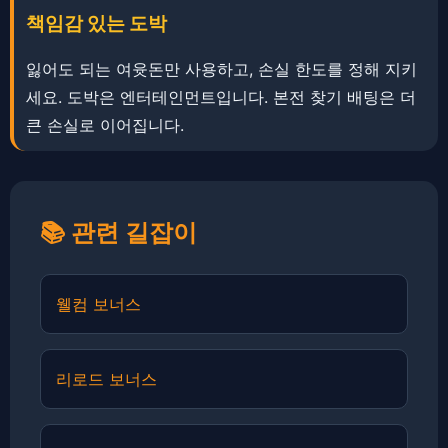
책임감 있는 도박
잃어도 되는 여윳돈만 사용하고, 손실 한도를 정해 지키
세요. 도박은 엔터테인먼트입니다. 본전 찾기 배팅은 더
큰 손실로 이어집니다.
📚 관련 길잡이
웰컴 보너스
리로드 보너스