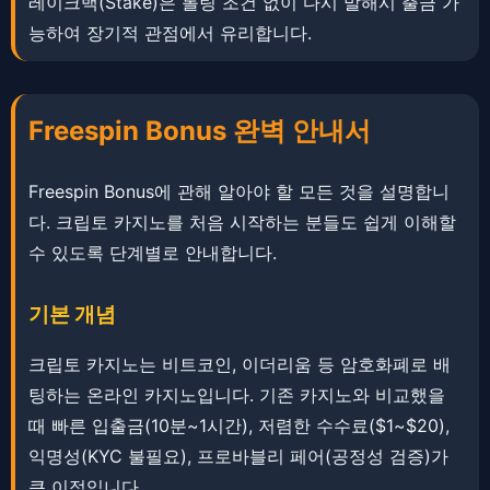
레이크백(Stake)은 롤링 조건 없이 다시 말해시 출금 가
능하여 장기적 관점에서 유리합니다.
Freespin Bonus 완벽 안내서
Freespin Bonus에 관해 알아야 할 모든 것을 설명합니
다. ​​​크립토 카지노를 처음 시작하는 분들도 쉽게 이해할
수 있도록 단계별로 안내합니다.
기본 개념
크립토 카지노는 비트코인, 이더리움 등 암호화폐로 배
팅하는 온라인 카지노입니다. ​기존 카지노와 비교했을
때 빠른 입출금(10분~1시간), 저렴한 수수료($1~$20),
익명성(KYC 불필요), 프로바블리 페어(공정성 검증)가
큰 이점입니다.