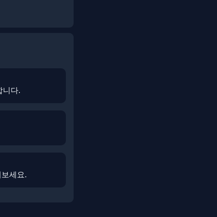
합니다.
교해보세요.