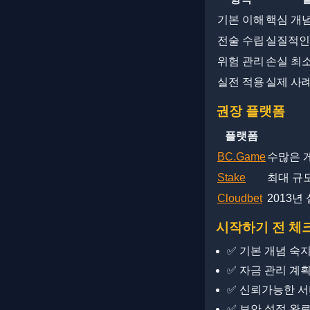
기본 이해
핵심 개
전술 수립
실질적인
위험 관리
손실 최
실전 적용
실제 사
권장 플랫폼
플랫폼
BC.Game
수많은 
Stake
최대 규모
Cloudbet
2013년
시작하기 전 체
✅ 기본 개념 숙
✅ 자금 관리 계
✅ 신뢰가능한 서
✅ 보안 설정 완료 