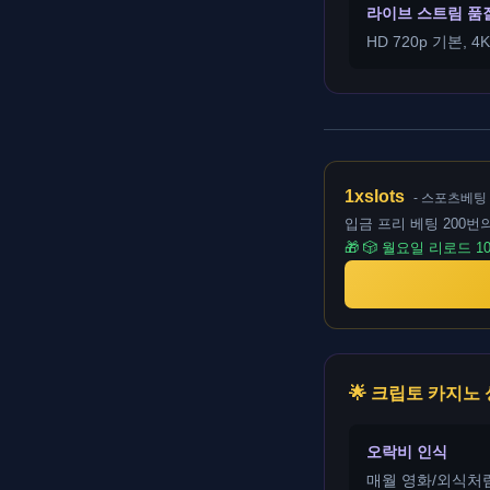
라이브 스트림 품
HD 720p 기본,
1xslots
- 스포츠베팅
입금 프리 베팅 200번
🎁 🎲 월요일 리로드 10
🌟 크립토 카지노
오락비 인식
매월 영화/외식처럼