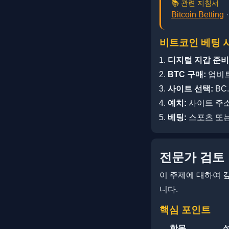
📚 관련 지침서
Bitcoin Betting
비트코인 베팅 
디지털 지갑 준비
BTC 구매:
업비트
사이트 선택:
BC.
예치:
사이트 주소
베팅:
스포츠 또는
전문가 검토
이 주제에 대하여 
니다.
핵심 포인트
항목