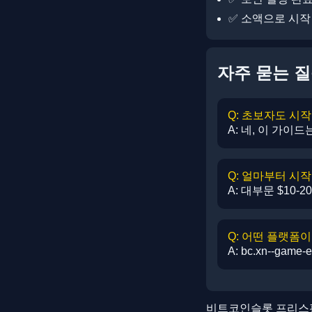
✅ 소액으로 시작
자주 묻는 
Q: 초보자도 시작
A: 네, 이 가이
Q: 얼마부터 시작
A: 대부문 $10
Q: 어떤 플랫폼이
A: bc.xn--ga
비트코인슬롯
프리스