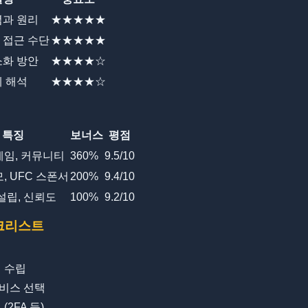
념과 원리
★★★★★
 접근 수단
★★★★★
소화 방안
★★★★☆
례 해석
★★★★☆
특징
보너스
평점
게임, 커뮤니티
360%
9.5/10
, UFC 스폰서
200%
9.4/10
 설립, 신뢰도
100%
9.2/10
크리스트
지
획 수립
비스 선택
(2FA 등)