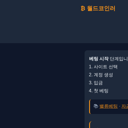
₿ 월드코인러
베팅 시작
단계입니
사이트 선택
계정 생성
입금
첫 베팅
📚
밸류베팅
·
자