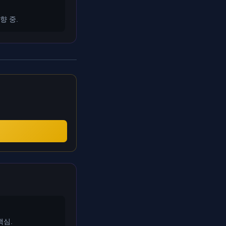
향 중.
핵심.