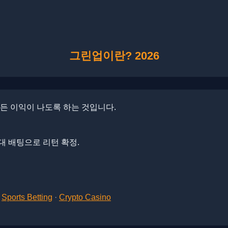
그린업이란? 2026
과든 이익이 나도록 하는 것입니다.
 배팅으로 리턴 확정.
·
Sports Betting
·
Crypto Casino