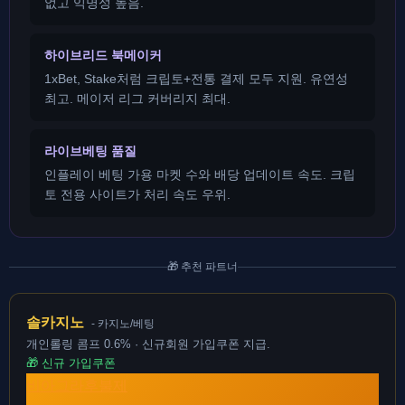
없고 익명성 높음.
하이브리드 북메이커
1xBet, Stake처럼 크립토+전통 결제 모두 지원. 유연성
최고. 메이저 리그 커버리지 최대.
라이브베팅 품질
인플레이 베팅 가용 마켓 수와 배당 업데이트 속도. 크립
토 전용 사이트가 처리 속도 우위.
🎁 추천 파트너
솔카지노
- 카지노/베팅
개인롤링 콤프 0.6% · 신규회원 가입쿠폰 지급.
🎁 신규 가입쿠폰
비아그라후불제