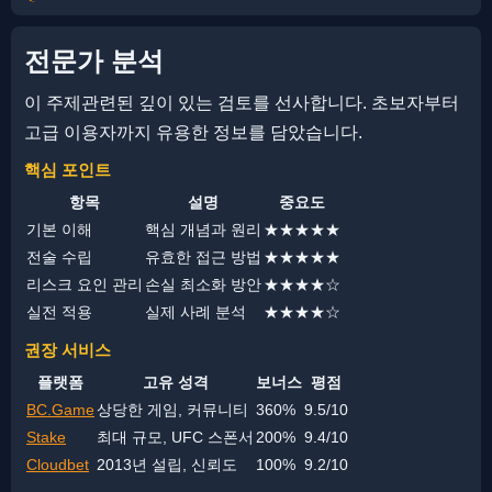
전문가 분석
이 주제관련된 깊이 있는 검토를 선사합니다. ​​​​초보자부터
고급 이용자까지 유용한 정보를 담았습니다.
핵심 포인트
항목
설명
중요도
기본 이해
핵심 개념과 원리
★★★★★
전술 수립
유효한 접근 방법
★★★★★
리스크 요인 관리
손실 최소화 방안
★★★★☆
실전 적용
실제 사례 분석
★★★★☆
권장 서비스
플랫폼
고유 성격
보너스
평점
BC.Game
상당한 게임, 커뮤니티
360%
9.5/10
Stake
최대 규모, UFC 스폰서
200%
9.4/10
Cloudbet
2013년 설립, 신뢰도
100%
9.2/10