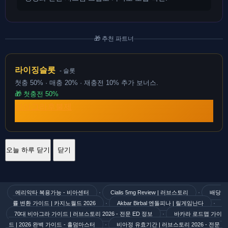
🎁 추천 파트너
라이징슬롯
- 슬롯
첫충 50% · 매충 20% · 재충전 10% 추가 보너스.
🎁 첫충전 50%
비아그라후불제
오늘 하루 닫기
닫기
·
·
에리악타 복용가능 - 비아센터
Cialis 5mg Review | 러브스토리
배당
·
·
률 변환 가이드 | 카지노월드 2026
Akbar Birbal 엔돌피나 | 릴게임난다
·
70대 비아그라 가이드 | 러브스토리 2026 - 전문 ED 정보
바카라 로드맵 가이
·
드 | 2026 완벽 가이드 - 홀덤마스터
비아정 유효기간 | 러브스토리 2026 - 전문