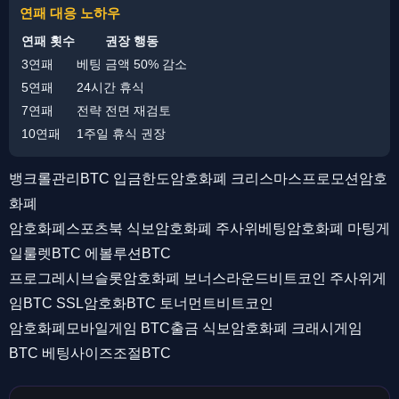
연패 대응 노하우
연패 횟수
권장 행동
3연패
베팅 금액 50% 감소
5연패
24시간 휴식
7연패
전략 전면 재검토
10연패
1주일 휴식 권장
뱅크롤관리BTC
입금한도암호화폐
크리스마스프로모션암호
화폐
암호화폐스포츠북
식보암호화폐
주사위베팅암호화폐
마팅게
일룰렛BTC
에볼루션BTC
프로그레시브슬롯암호화폐
보너스라운드비트코인
주사위게
임BTC
SSL암호화BTC
토너먼트비트코인
암호화폐모바일게임
BTC출금
식보암호화폐
크래시게임
BTC
베팅사이즈조절BTC