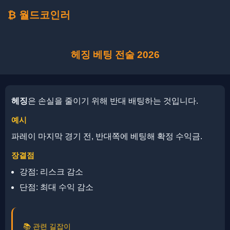
₿ 월드코인러
헤징 베팅 전술 2026
헤징
은 손실을 줄이기 위해 반대 배팅하는 것입니다.
예시
파레이 마지막 경기 전, 반대쪽에 베팅해 확정 수익금.
장결점
강점: 리스크 감소
단점: 최대 수익 감소
📚 관련 길잡이