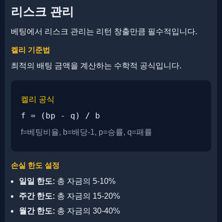
리스크 관리
베팅에서 리스크 관리는 리턴 창출만큼 필수적입니다.
켈리 기준법
최적의 배팅 금액을 계산하는 수학적 공식입니다.
켈리 공식
f = (bp - q) / b
f=베팅비율, b=배당-1, p=승률, q=패률
손실 한도 설정
일일 한도:
총 자금의 5-10%
주간 한도:
총 자금의 15-20%
월간 한도:
총 자금의 30-40%