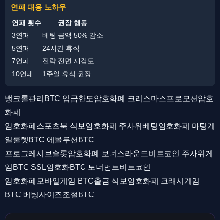
연패 대응 노하우
연패 횟수
권장 행동
3연패
베팅 금액 50% 감소
5연패
24시간 휴식
7연패
전략 전면 재검토
10연패
1주일 휴식 권장
뱅크롤관리BTC
입금한도암호화폐
크리스마스프로모션암호
화폐
암호화폐스포츠북
식보암호화폐
주사위베팅암호화폐
마팅게
일룰렛BTC
에볼루션BTC
프로그레시브슬롯암호화폐
보너스라운드비트코인
주사위게
임BTC
SSL암호화BTC
토너먼트비트코인
암호화폐모바일게임
BTC출금
식보암호화폐
크래시게임
BTC
베팅사이즈조절BTC