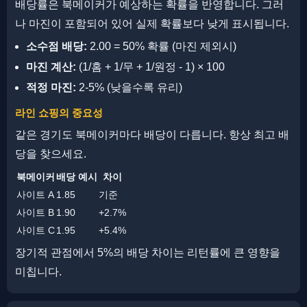
배당률은 북메이커가 예상하는 확률을 반영합니다. ​​그러
나 마진이 포함되어 있어 실제 확률보다 낮게 표시됩니다.
소수점 배당:
2.00 = 50% 확률 (마진 제외시)
마진 계산:
(1/홈 + 1/무 + 1/원정 - 1) × 100
적정 마진:
2-5% (낮을수록 유리)
라인 쇼핑의 중요성
같은 경기도 북메이커마다 배당이 다릅니다. ​​항상 최고 배
당을 찾으세요.
북메이커
배당 예시
차이
사이트 A
1.85
기준
사이트 B
1.90
+2.7%
사이트 C
1.95
+5.4%
장기적 관점에서 5%의 배당 차이는 리턴률에 큰 영향을
미칩니다.