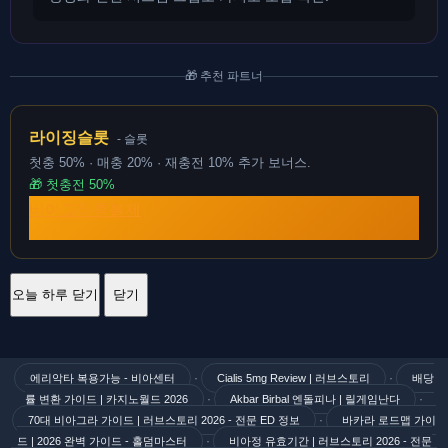
🎁 추천 파트너
라이징슬롯
- 슬롯
첫충 50% · 매충 20% · 재충전 10% 추가 보너스.
🎁 첫충전 50%
비아그라후불제
오늘 하루 닫기
닫기
·
·
에리악타 복용가능 - 비아센터
Cialis 5mg Review | 러브스토리
배당
·
·
률 변환 가이드 | 카지노월드 2026
Akbar Birbal 엔돌피나 | 릴게임난다
·
70대 비아그라 가이드 | 러브스토리 2026 - 전문 ED 정보
바카라 로드맵 가이
·
드 | 2026 완벽 가이드 - 홀덤마스터
비아정 유효기간 | 러브스토리 2026 - 전문