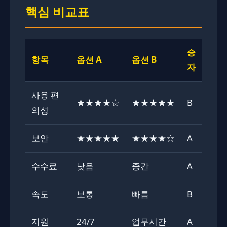
핵심 비교표
승
항목
옵션 A
옵션 B
자
사용 편
★★★★☆
★★★★★
B
의성
보안
★★★★★
★★★★☆
A
수수료
낮음
중간
A
속도
보통
빠름
B
지원
24/7
업무시간
A