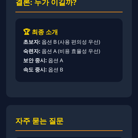
결론: 누가 이길까?
🏆 최종 소개
초보자:
옵션 B (사용 편의성 우선)
숙련자:
옵션 A (비용 효율성 우선)
보안 중시:
옵션 A
속도 중시:
옵션 B
자주 묻는 질문