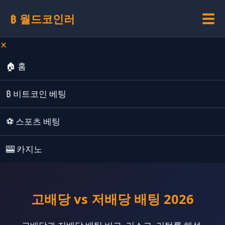
☰
₿ 월드코인러
✕
🏠 홈
₿ 비트코인 베팅
⚽ 스포츠 베팅
🎰 카지노
고배당 vs 저배당 배팅 2026