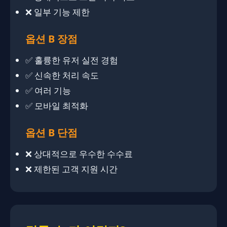
❌ 일부 기능 제한
옵션 B 장점
✅ 훌륭한 유저 실전 경험
✅ 신속한 처리 속도
✅ 여러 기능
✅ 모바일 최적화
옵션 B 단점
❌ 상대적으로 우수한 수수료
❌ 제한된 고객 지원 시간