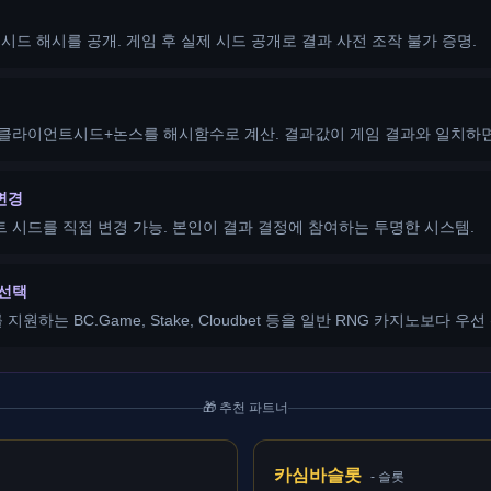
 시드 해시를 공개. 게임 후 실제 시드 공개로 결과 사전 조작 불가 증명.
클라이언트시드+논스를 해시함수로 계산. 결과값이 게임 결과와 일치하면
변경
 시드를 직접 변경 가능. 본인이 결과 결정에 참여하는 투명한 시스템.
 선택
원하는 BC.Game, Stake, Cloudbet 등을 일반 RNG 카지노보다 우선
🎁 추천 파트너
카심바슬롯
- 슬롯