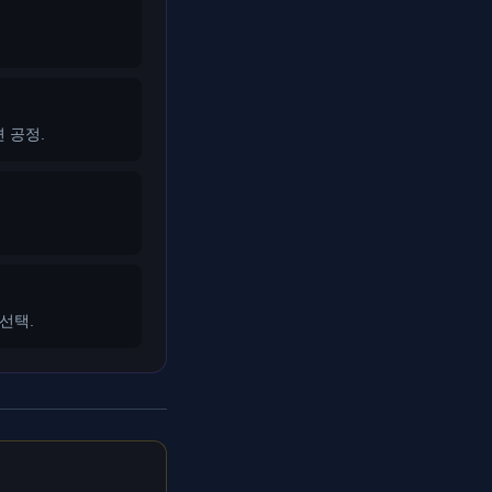
 공정.
 선택.