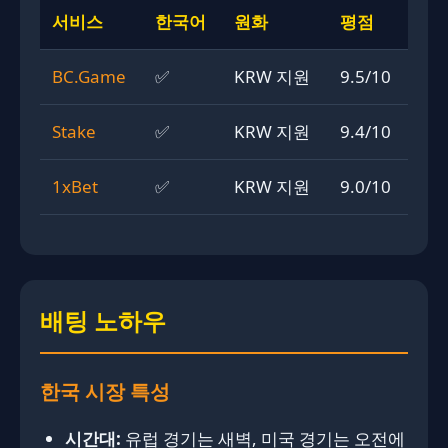
서비스
한국어
원화
평점
BC.Game
✅
KRW 지원
9.5/10
Stake
✅
KRW 지원
9.4/10
1xBet
✅
KRW 지원
9.0/10
배팅 노하우
한국 시장 특성
시간대:
유럽 경기는 새벽, 미국 경기는 오전에