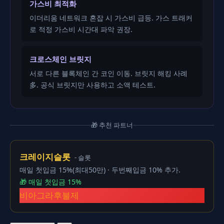
가스비 최적화
이더리움 네트워크 혼잡 시 가스비 급등. 가스 트래커
로 적정 가스비 시간대 파악 권장.
크로스체인 브릿지
서로 다른 블록체인 간 코인 이동. 브릿지 해킹 사례
多. 공식 브릿지만 사용하고 소액 테스트.
🎁 추천 파트너
크레이지슬롯
- 슬롯
매일 첫입금 15%(최대50만) · 두번째입금 10% 추가.
🎁 매일 첫입금 15%
비아그라후불제