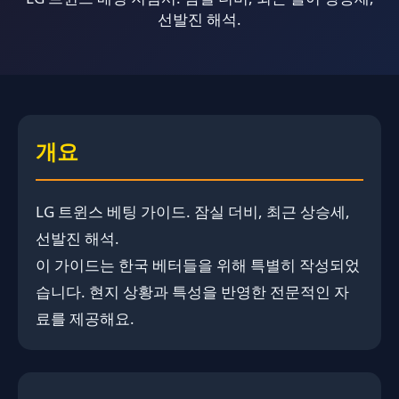
선발진 해석.
개요
LG 트윈스 베팅 가이드. ​​​잠실 더비, 최근 상승세,
선발진 해석.
이 가이드는 한국 베터들을 위해 특별히 작성되었
습니다. ​​현지 상황과 특성을 반영한 전문적인 자
료를 제공해요.