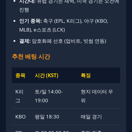
시간대:
유럽 경기는 새벽, 미국 경기는 오전에
진행
인기 종목:
축구 (EPL, K리그), 야구 (KBO,
MLB), e스포츠 (LCK)
결제:
암호화폐 선호 (업비트, 빗썸 연동)
추천 베팅 시간
종목
시간 (KST)
특징
K리
토/일 14:00-
현지 데이터 우
그
19:00
위
KBO
평일 18:30
매일 경기