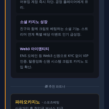
어뷰징 계정 즉시 차단. 공정 플레이어에게 유
리.
소셜 카지노 성장
친구와 함께 크립토 베팅하는 소셜 기능. 스트
리머 연계 특별 배당 이벤트 인기 급성장.
Web3 아이덴티티
ENS 도메인 등 Web3 신원으로 KYC 없이 VIP
인증. 탈중앙화 신원 시스템 크립토 카지노 도
입 확산.
🎁 추천 파트너
파라오카지노
- 스포츠베팅
신규가입 후 첫입금 보너스 지급.