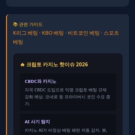
📚 관련 가이드
K리그 베팅
·
KBO 베팅
·
비트코인 베팅
·
스포츠
베팅
🔥 크립토 카지노 핫이슈 2026
CBDC와 카지노
각국 CBDC 도입으로 익명 크립토 베팅 규제
강화 예상. 모네로 등 프라이버시 코인 수요 증
가.
AI 사기 탐지
카지노 AI가 비정상 베팅 패턴 자동 감지. 봇,