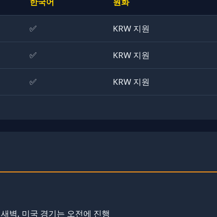
한국어
원화
✅
KRW 지원
✅
KRW 지원
✅
KRW 지원
새벽, 미국 경기는 오전에 진행