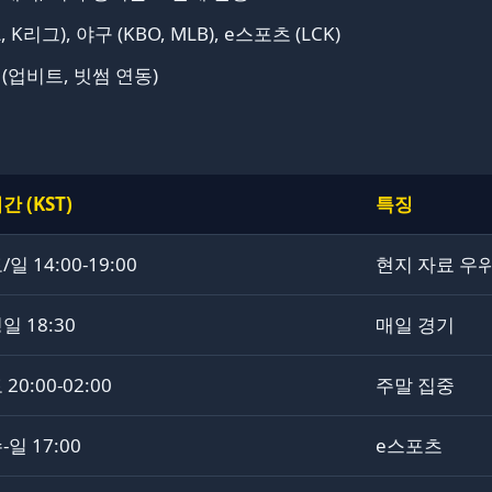
, K리그), 야구 (KBO, MLB), e스포츠 (LCK)
(업비트, 빗썸 연동)
간 (KST)
특징
/일 14:00-19:00
현지 자료 우
일 18:30
매일 경기
 20:00-02:00
주말 집중
-일 17:00
e스포츠