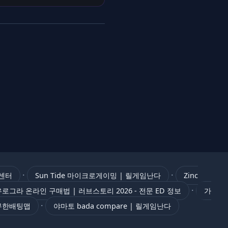
·
·
아센터
Sun Tide 마이크로게이밍 | 릴게임난다
Zinc
·
로그라 온라인 구매법 | 러브스토리 2026 - 전문 ED 정보
가
·
 무한배팅맵
야마토 bada compare | 릴게임난다