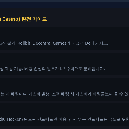
 Casino) 완전 가이드
불가. Rollbit, Decentral Games가 대표적 DeFi 카지노.
 제공 가능. 베팅 손실의 일부가 LP 수익으로 분배됩니다.
노는 매 베팅마다 가스비 발생. 소액 베팅 시 가스비가 베팅금보다 클 수 있
tiK, Hacken) 완료된 컨트랙트만 이용. 감사 없는 컨트랙트는 극도로 위험