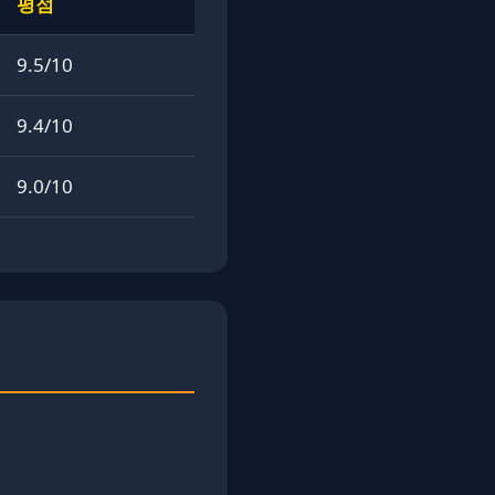
평점
9.5/10
9.4/10
9.0/10