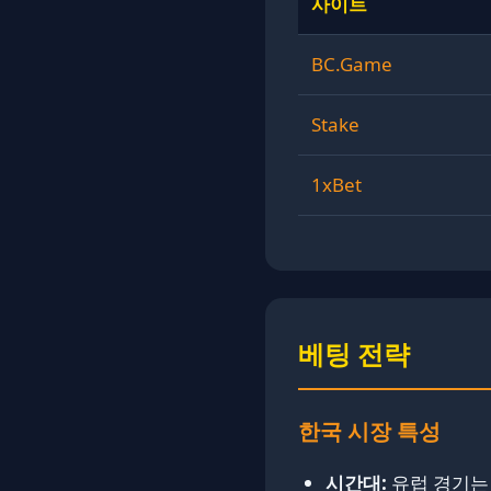
사이트
BC.Game
Stake
1xBet
베팅 전략
한국 시장 특성
시간대:
유럽 경기는 