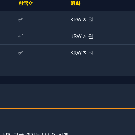
한국어
원화
✅
KRW 지원
✅
KRW 지원
✅
KRW 지원
새벽, 미국 경기는 오전에 진행