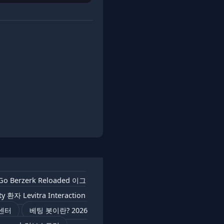
 Go Berzerk Reloaded 이그
ty 환자 Levitra Interaction
아센터
베팅 봇이란? 2026