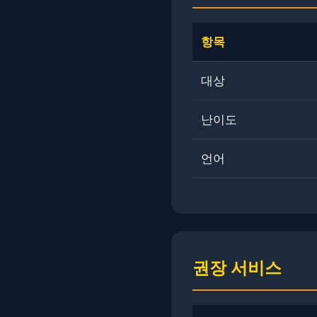
항목
대상
난이도
언어
권장 서비스