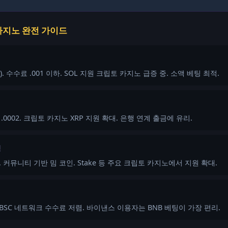
카지노 완전 가이드
. 수수료 .001 이하. SOL 지원 크립토 카지노 급증 중. 소액 베팅 최적.
.0002. 크립토 카지노 XRP 지원 확대. 은행 연계 출금에 유리.
팅
 커뮤니티 기반 밈 코인. Stake 등 주요 크립토 카지노에서 지원 확대.
BSC 네트워크 수수료 저렴. 바이낸스 이용자는 BNB 베팅이 가장 편리.