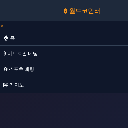
₿ 월드코인러
✕
🏠 홈
₿ 비트코인 베팅
⚽ 스포츠 베팅
🎰 카지노