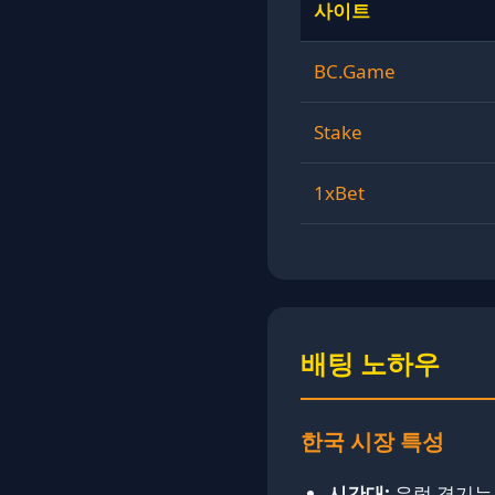
사이트
BC.Game
Stake
1xBet
배팅 노하우
한국 시장 특성
시간대:
유럽 경기는 