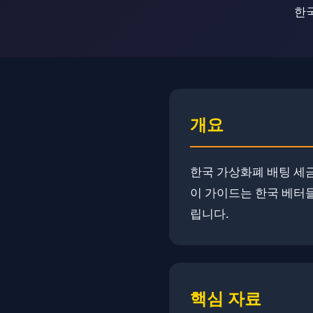
한국
개요
한국 가상화폐 배팅 세금 
이 가이드는 한국 베터들
립니다.
핵심 자료