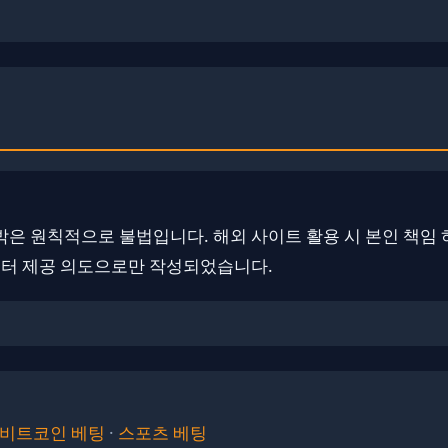
은 원칙적으로 불법입니다. ​해외 사이트 활용 시 본인 책임
 데이터 제공 의도으로만 작성되었습니다.
비트코인 베팅
·
스포츠 베팅