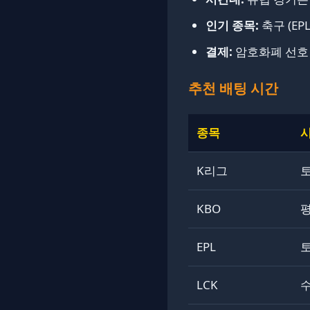
인기 종목:
축구 (EPL
결제:
암호화폐 선호 
추천 배팅 시간
종목
시
K리그
토
KBO
평
EPL
토
LCK
수