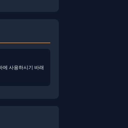
 하에 사용하시기 바래