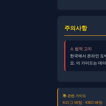
주의사항
⚠️ 법적 고지
한국에서 온라인 도박
요. ​​​이 가이드는
📚 관련 가이드
K리그 배팅
·
KBO 베팅
·