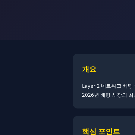
개요
Layer 2 네트워크 베팅
2026년 베팅 시장의 
핵심 포인트