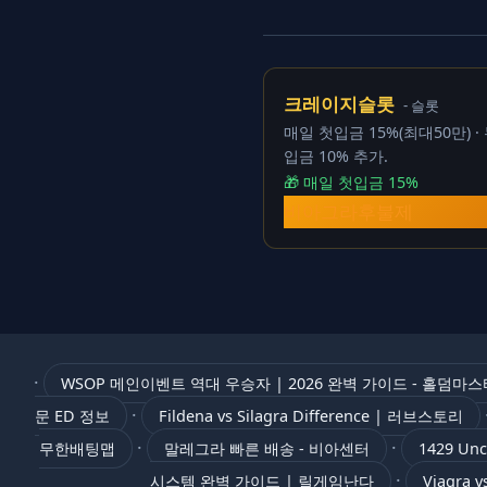
크레이지슬롯
- 슬롯
매일 첫입금 15%(최대50만) ·
입금 10% 추가.
🎁 매일 첫입금 15%
비아그라후불제
·
WSOP 메인이벤트 역대 우승자 | 2026 완벽 가이드 - 홀덤마스
·
문 ED 정보
Fildena vs Silagra Difference | 러브스토리
·
·
무한배팅맵
말레그라 빠른 배송 - 비아센터
1429 Un
·
시스템 완벽 가이드 | 릴게임난다
Viagra 