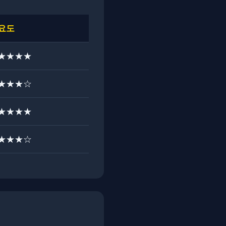
요도
★★★★
★★★☆
★★★★
★★★☆