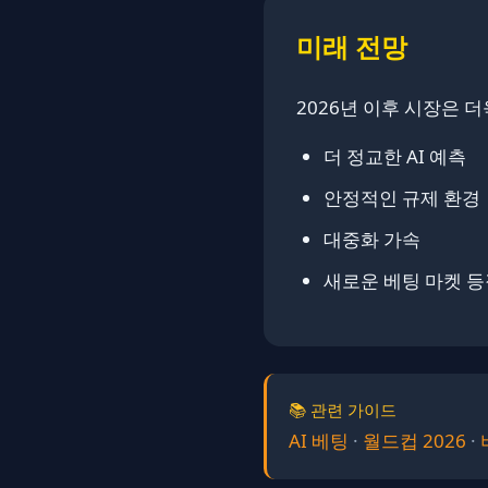
미래 전망
2026년 이후 시장은 
더 정교한 AI 예측
안정적인 규제 환경
대중화 가속
새로운 베팅 마켓 
📚 관련 가이드
AI 베팅
·
월드컵 2026
·