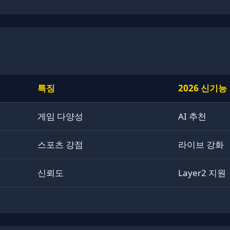
특징
2026 신기능
게임 다양성
AI 추천
스포츠 강점
라이브 강화
신뢰도
Layer2 지원