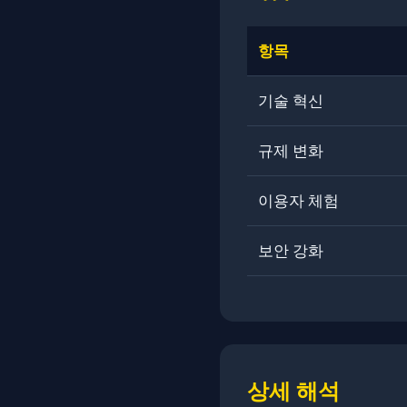
항목
기술 혁신
규제 변화
이용자 체험
보안 강화
상세 해석