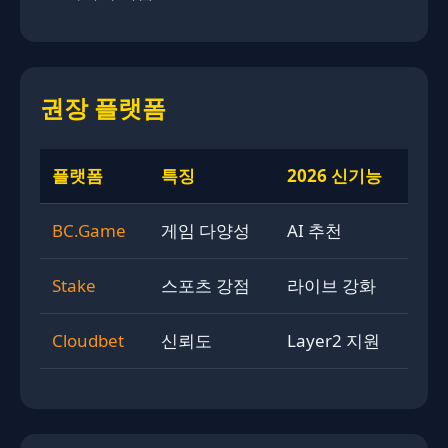
권장 플랫폼
플랫폼
특징
2026 신기능
BC.Game
게임 다양성
AI 추천
Stake
스포츠 강점
라이브 강화
Cloudbet
신뢰도
Layer2 지원