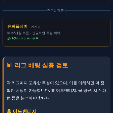
🎁 추천 파트너
슈퍼플레이
- 카지노
매주/매월 쿠폰 · 신규회원 특별 혜택.
🎁 50%+포인트+쿠폰
📊 리그 베팅 심층 검토
각 리그마다 고유한 특성이 있으며, 이를 이해하면 더 정
확한 베팅이 가능합니다. ​​홈 어드밴티지, 골 평균, 시즌 패
턴 등을 분석해야 합니다.
홈 어드밴티지