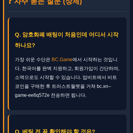
❓ 자주 묻는 질문 (상세)
Q. ​​암호화폐 배팅이 처음인데 어디서 시작
하나요?
가장 쉬운 수단은
BC.Game
에서 시작하는 것입니
다. ​​한국어를 완벽 지원하고, 회원가입이 간단하며,
소액으로도 시작할 수 있습니다. ​​업비트에서 비트
코인을 구매한 후 트러스트월렛을 거쳐 bc.xn--
game-ee6q572e 전송하면 됩니다.
Q. ​베팅 전 꼭 확인해야 할 것은?