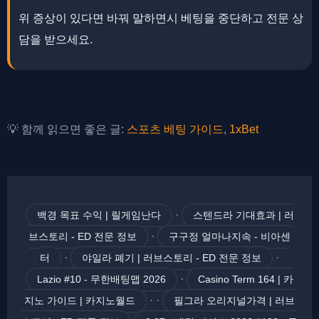
위 증상이 있다면 바꿔 말하면시 베팅을 중단하고 전문 상
담을 받으세요.
💡 함께 읽으면 좋은 글:
스포츠 베팅 가이드
,
1xBet
·
백경 목표 수익 | 릴게임난다
스텐드라 기대효과 | 러
·
브스토리 - ED 전문 정보
구구정 얼마나지속 - 비아센
·
·
터
야일라 폐기 | 러브스토리 - ED 전문 정보
·
Lazio #10 - 무한배팅맵 2026
Casino Term 164 | 카
· ·
지노 가이드 | 카지노월드
필그라 오리지널가격 | 러브