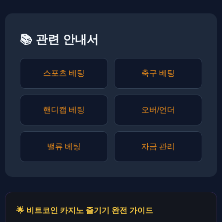
📚 관련 안내서
스포츠 베팅
축구 베팅
핸디캡 베팅
오버/언더
밸류 베팅
자금 관리
🌟 비트코인 카지노 즐기기 완전 가이드