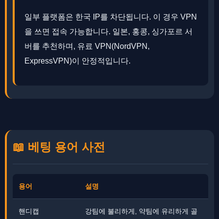
일부 플랫폼은 한국 IP를 차단됩니다. 이 경우 VPN
을 쓰면 접속 가능합니다. ​​일본, 홍콩, 싱가포르 서
버를 추천하며, 유료 VPN(NordVPN,
ExpressVPN)이 안정적입니다.
📖 베팅 용어 사전
용어
설명
핸디캡
강팀에 불리하게, 약팀에 유리하게 골