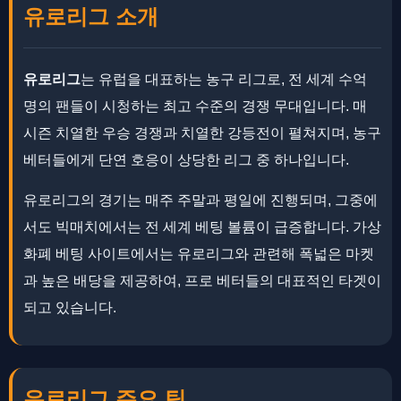
유로리그 소개
유로리그
는 유럽을 대표하는 농구 리그로, 전 세계 수억
명의 팬들이 시청하는 최고 수준의 경쟁 무대입니다. ​​매
시즌 치열한 우승 경쟁과 치열한 강등전이 펼쳐지며, 농구
베터들에게 단연 호응이 상당한 리그 중 하나입니다.
유로리그의 경기는 매주 주말과 평일에 진행되며, 그중에
서도 빅매치에서는 전 세계 베팅 볼륨이 급증합니다. ​가상
화폐 베팅 사이트에서는 유로리그와 관련해 폭넓은 마켓
과 높은 배당을 제공하여, 프로 베터들의 대표적인 타겟이
되고 있습니다.
유로리그 주요 팀