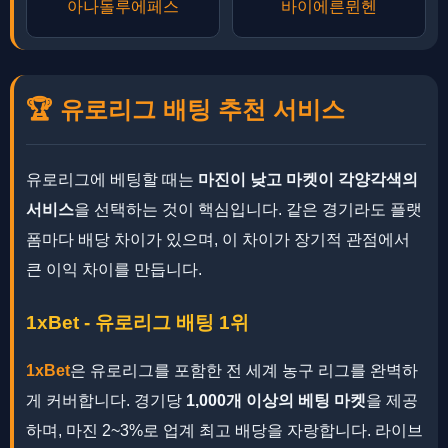
아나돌루에페스
바이에른뮌헨
🏆 유로리그 배팅 추천 서비스
유로리그에 베팅할 때는
마진이 낮고 마켓이 각양각색의
서비스
을 선택하는 것이 핵심입니다. 같은 경기라도 플랫
폼마다 배당 차이가 있으며, 이 차이가 장기적 관점에서
큰 이익 차이를 만듭니다.
1xBet - 유로리그 배팅 1위
1xBet
은 유로리그를 포함한 전 세계 농구 리그를 완벽하
게 커버합니다. ​​​​경기당
1,000개 이상의 베팅 마켓
을 제공
하며, 마진 2~3%로 업계 최고 배당을 자랑합니다. ​라이브