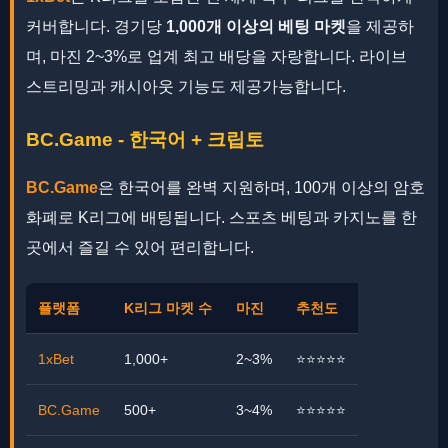
커버합니다. ​​경기당
1,000개 이상의 베팅 마켓
을 제공하
며, 마진 2~3%로 업계 최고 배당을 자랑합니다. ​​​​라이브
스트리밍과 캐시아웃 기능도 제공가능합니다.
BC.Game - 한국어 + 크립토
BC.Game
은 한국어를 완벽 지원하며, 100개 이상의 암호
화폐로 K리그에 배팅됩니다. ​​스포츠 베팅과 카지노를 한
곳에서 즐길 수 있어 편리합니다.
플랫폼
K리그 마켓 수
마진
추천도
1xBet
1,000+
2~3%
⭐⭐⭐⭐⭐
BC.Game
500+
3~4%
⭐⭐⭐⭐⭐