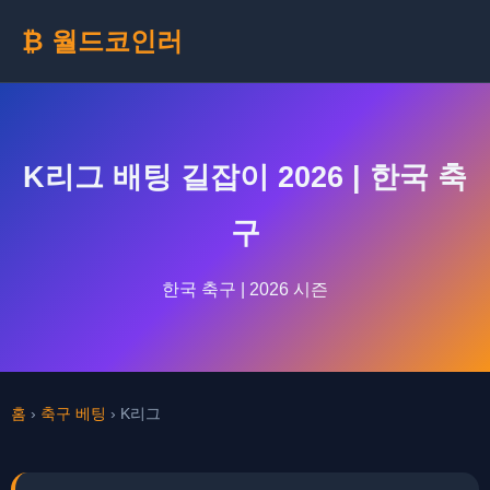
₿ 월드코인러
K리그 배팅 길잡이 2026 | 한국 축
구
한국 축구 | 2026 시즌
홈
›
축구 베팅
› K리그