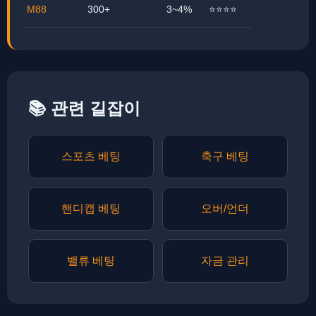
M88
300+
3~4%
⭐⭐⭐⭐
📚 관련 길잡이
스포츠 베팅
축구 베팅
핸디캡 베팅
오버/언더
밸류 베팅
자금 관리