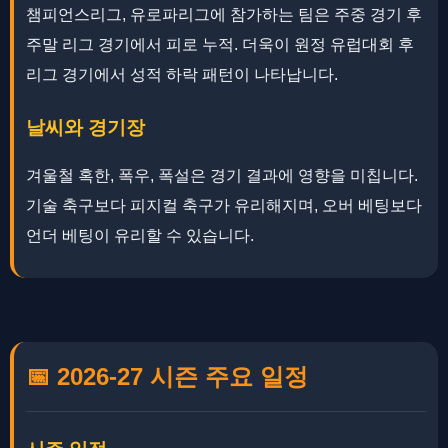
챔피언스리그, 유로파리그에 참가하는 팀은 주중 경기 후
주말 리그 경기에서 피로 누적. ​​더욱이 원정 유럽대회 후
리그 경기에서 성적 하락 패턴이 나타납니다.
날씨와 경기장
겨울철 혹한, 폭우, 폭설은 경기 결과에 영향을 미칩니다. ​​
기술 축구보다 피지컬 축구가 유리해지며, 오버 베팅보다
언더 베팅이 유리할 수 있습니다.
📅 2026-27 시즌 주요 일정