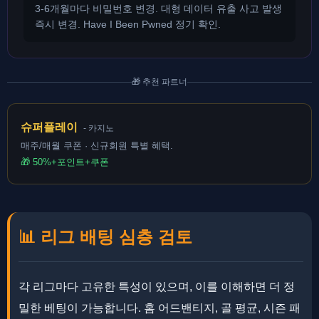
3-6개월마다 비밀번호 변경. 대형 데이터 유출 사고 발생
즉시 변경. Have I Been Pwned 정기 확인.
🎁 추천 파트너
슈퍼플레이
- 카지노
매주/매월 쿠폰 · 신규회원 특별 혜택.
🎁 50%+포인트+쿠폰
📊 리그 배팅 심층 검토
각 리그마다 고유한 특성이 있으며, 이를 이해하면 더 정
밀한 베팅이 가능합니다. ​​​​홈 어드밴티지, 골 평균, 시즌 패