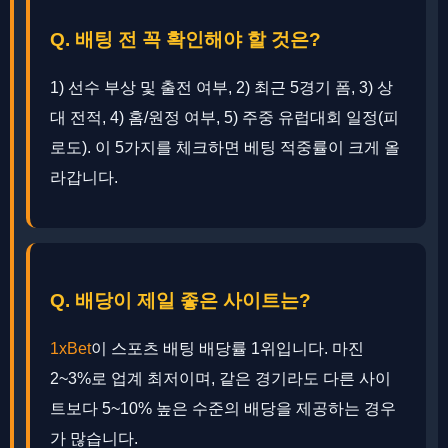
Q. ​​​​배팅 전 꼭 확인해야 할 것은?
1) 선수 부상 및 출전 여부, 2) 최근 5경기 폼, 3) 상
대 전적, 4) 홈/원정 여부, 5) 주중 유럽대회 일정(피
로도). ​​​​이 5가지를 체크하면 베팅 적중률이 크게 올
라갑니다.
Q. ​​배당이 제일 좋은 사이트는?
1xBet
이 스포츠 배팅 배당률 1위입니다. ​​​​마진
2~3%로 업계 최저이며, 같은 경기라도 다른 사이
트보다 5~10% 높은 수준의 배당을 제공하는 경우
가 많습니다.