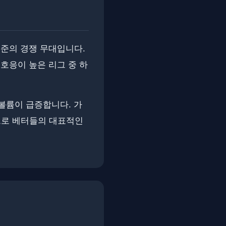
준의 경쟁 무대입니다. ​
호응이 높은 리그 중 하
이 급증합니다. ​​​가
프로 베터들의 대표적인