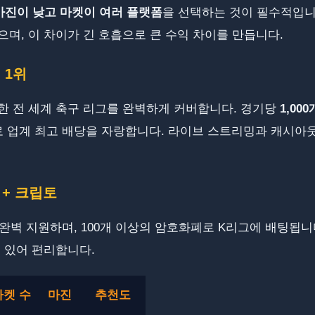
마진이 낮고 마켓이 여러 플랫폼
을 선택하는 것이 필수적입니다.
으며, 이 차이가 긴 호흡으로 큰 수익 차이를 만듭니다.
팅 1위
한 전 세계 축구 리그를 완벽하게 커버합니다. ​​경기당
1,00
로 업계 최고 배당을 자랑합니다. ​​​​라이브 스트리밍과 캐
어 + 크립토
완벽 지원하며, 100개 이상의 암호화폐로 K리그에 배팅됩니다
수 있어 편리합니다.
마켓 수
마진
추천도