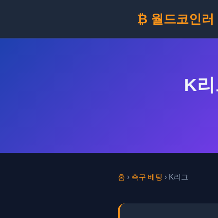
₿ 월드코인러
K리
홈
›
축구 베팅
› K리그