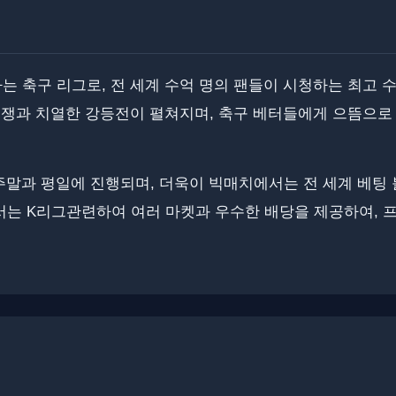
는 축구 리그로, 전 세계 수억 명의 팬들이 시청하는 최고 수
경쟁과 치열한 강등전이 펼쳐지며, 축구 베터들에게 으뜸으로 
말과 평일에 진행되며, 더욱이 빅매치에서는 전 세계 베팅 볼륨
는 K리그관련하여 여러 마켓과 우수한 배당을 제공하여, 