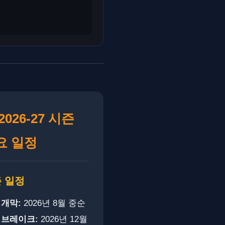
 2026-27 시즌
요 일정
 일정
 개막:
2026년 8월 중순
 브레이크:
2026년 12월