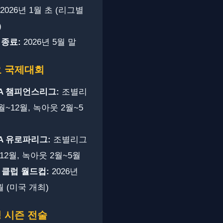
 2026년 1월 초 (리그별
)
 종료:
2026년 5월 말
 국제대회
FA 챔피언스리그:
조별리
월~12월, 녹아웃 2월~5
FA 유로파리그:
조별리그
12월, 녹아웃 2월~5월
A 클럽 월드컵:
2026년
월 (미국 개최)
 시즌 전술