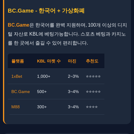
BC.Game - 한국어 + 가상화폐
BC.Game
은 한국어를 완벽 지원하며, 100개 이상의 디지
털 자산로 KBL에 베팅가능합니다. ​​스포츠 베팅과 카지노
를 한 곳에서 즐길 수 있어 편리합니다.
플랫폼
KBL 마켓 수
마진
추천도
1xBet
1,000+
2~3%
⭐⭐⭐⭐⭐
BC.Game
500+
3~4%
⭐⭐⭐⭐⭐
M88
300+
3~4%
⭐⭐⭐⭐