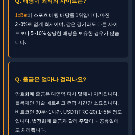
Q. ​​배당이 최적의 사이트는?
1xBet
이 스포츠 베팅 배당률 1위입니다. ​마진
2~3%로 업계 최저이며, 같은 경기라도 다른 사이
트보다 5~10% 상당한 배당을 보유한 경우가 많습
니다.
Q. ​​출금은 얼마나 걸리나요?
암호화폐 출금은 대영역 다시 말해시 처리됩니다. ​​​​
블록체인 기술 네트워크 컨펌 시간만 소요됩니다. ​​​
비트코인 30분~1시간, USDT(TRC-20) 1~5분 정도
입니다. ​​법정화폐 출금과 달리 주말이나 공휴일에
도 처리됩니다.