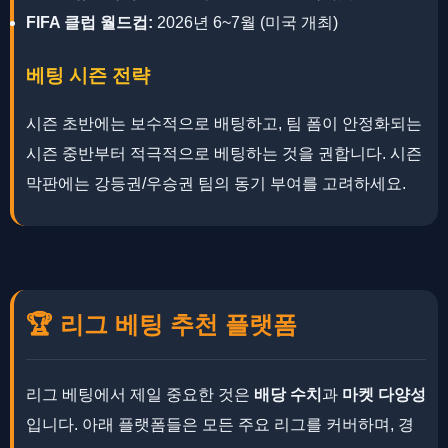
FIFA 클럽 월드컵:
2026년 6~7월 (미국 개최)
베팅 시즌 전략
시즌 초반에는 보수적으로 배팅하고, 팀 폼이 안정화되는
시즌 중반부터 적극적으로 베팅하는 것을 권합니다. ​​시즌
막판에는 강등권/우승권 팀의 동기 부여를 고려하세요.
🏆 리그 베팅 추천 플랫폼
리그 베팅에서 제일 중요한 것은
배당 수치
과
마켓 다양성
입니다. ​​​​아래 플랫폼들은 모든 주요 리그를 커버하며, 경