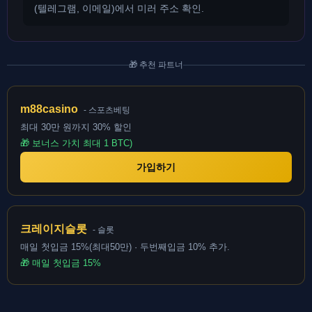
(텔레그램, 이메일)에서 미러 주소 확인.
🎁 추천 파트너
m88casino
- 스포츠베팅
최대 30만 원까지 30% 할인
🎁 보너스 가치 최대 1 BTC)
가입하기
크레이지슬롯
- 슬롯
매일 첫입금 15%(최대50만) · 두번째입금 10% 추가.
🎁 매일 첫입금 15%