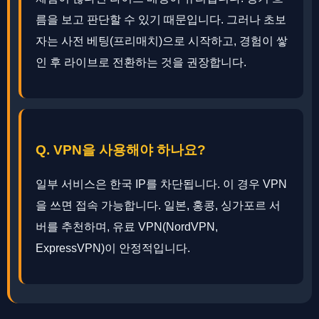
름을 보고 판단할 수 있기 때문입니다. ​​​그러나 초보
자는 사전 베팅(프리매치)으로 시작하고, 경험이 쌓
인 후 라이브로 전환하는 것을 권장합니다.
Q. ​​VPN을 사용해야 하나요?
일부 서비스은 한국 IP를 차단됩니다. ​​이 경우 VPN
을 쓰면 접속 가능합니다. ​​일본, 홍콩, 싱가포르 서
버를 추천하며, 유료 VPN(NordVPN,
ExpressVPN)이 안정적입니다.