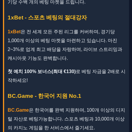
기당 수백 개의 베팅 마켓을 드립니다.
1xBet - 스포츠 베팅의 절대강자
1xBet
은 전 세계 모든 주된 리그를 커버하며, 경기당
1,000개 이상의 베팅 마켓을 마련하고 있습니다. 마진
2~3%로 업계 최고 배당을 자랑하며, 라이브 스트리밍과
캐시아웃 기능도 완벽합니다.
첫 예치 100% 보너스(최대 €130)
로 베팅 자금을 2배로 시
작하세요!
BC.Game - 한국어 지원 No.1
BC.Game
은 한국어를 완벽 지원하며, 100개 이상의 디지
털 자산로 베팅가능합니다. ​​​​스포츠 베팅과 10,000개 이상
의 카지노 게임을 한 서비스에서 즐기세요.