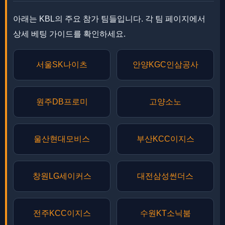
아래는 KBL의 주요 참가 팀들입니다. ​​각 팀 페이지에서
상세 베팅 가이드를 확인하세요.
서울SK나이츠
안양KGC인삼공사
원주DB프로미
고양소노
울산현대모비스
부산KCC이지스
창원LG세이커스
대전삼성썬더스
전주KCC이지스
수원KT소닉붐