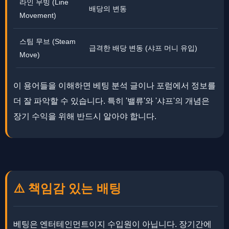
라인 무빙 (Line
배당의 변동
Movement)
스팀 무브 (Steam
급격한 배당 변동 (샤프 머니 유입)
Move)
이 용어들을 이해하면 베팅 분석 글이나 포럼에서 정보를
더 잘 파악할 수 있습니다. ​​특히 '밸류'와 '샤프'의 개념은
장기 수익을 위해 반드시 알아야 합니다.
⚠️ 책임감 있는 배팅
베팅은 엔터테인먼트이지 수입원이 아닙니다. ​장기간에