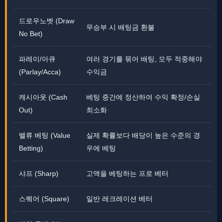
드로우노벳 (Draw
무승부 시 배팅금 환불
No Bet)
파레이/아큐
여러 경기를 묶어 배팅, 모두 적중해야
(Parlay/Acca)
수익금
캐시아웃 (Cash
베팅 중간에 정산하여 수익 확정/손실
Out)
최소화
밸류 베팅 (Value
실제 확률보다 배당이 높은 수준의 경
Betting)
우에 베팅
샤프 (Sharp)
고액을 베팅하는 프로 베터
스퀘어 (Square)
일반 레크레이션 베터