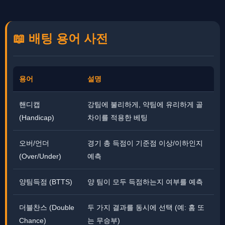
📖 배팅 용어 사전
용어
설명
핸디캡
강팀에 불리하게, 약팀에 유리하게 골
(Handicap)
차이를 적용한 베팅
오버/언더
경기 총 득점이 기준점 이상/이하인지
(Over/Under)
예측
양팀득점 (BTTS)
양 팀이 모두 득점하는지 여부를 예측
더블찬스 (Double
두 가지 결과를 동시에 선택 (예: 홈 또
Chance)
는 무승부)