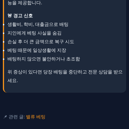
능을 제공합니다.
🚨 경고 신호
생활비, 학비, 대출금으로 배팅
지인에게 베팅 사실을 숨김
손실 후 더 큰 금액으로 복구 시도
베팅 때문에 일상생활에 지장
배팅하지 않으면 불안하거나 초조함
위 증상이 있다면 당장 배팅을 중단하고 전문 상담을 받으
세요.
📌 관련 글:
밸류 베팅