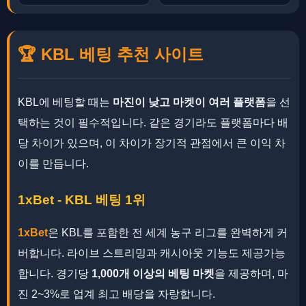
🏆 KBL 베팅 추천 사이트
KBL에 베팅할 때는
마진이 낮고 마켓이 여러 플랫폼
을 선
택하는 것이 필수적입니다. ​​​​같은 경기라도 플랫폼마다 배
당 차이가 있으며, 이 차이가 장기적 관점에서 큰 이익 차
이를 만듭니다.
1xBet - KBL 베팅 1위
1xBet
은 KBL를 포함한 전 세계 농구 리그를 완벽하게 커
버합니다. ​​라이브 스트리밍과 캐시아웃 기능도 제공가능
합니다. ​경기당
1,000개 이상의 베팅 마켓
을 제공하며, 마
진 2~3%로 업계 최고 배당을 자랑합니다.