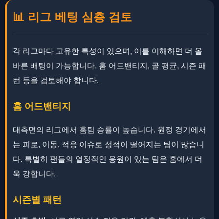
📊 리그 베팅 심층 검토
각 리그마다 고유한 특성이 있으며, 이를 이해하면 더 올
바른 배팅이 가능합니다. ​​​홈 어드밴티지, 골 평균, 시즌 패
턴 등을 검토해야 합니다.
홈 어드밴티지
대측면의 리그에서 홈팀 승률이 높습니다. ​원정 경기에서
는 피로, 이동, 적응 이슈로 성적이 떨어지는 팀이 많습니
다. 특별히 팬들의 열정적인 응원이 있는 팀은 홈에서 더
욱 강합니다.
시즌별 패턴