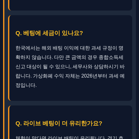
Q. ​​베팅에 세금이 있나요?
한국에서는 해외 배팅 이익에 대한 과세 규정이 명
확하지 않습니다. ​다만 큰 금액의 경우 종합소득세
신고 대상이 될 수 있으니, 세무사와 상담하시기 바
랍니다. ​가상화폐 수익 자체는 2026년부터 과세 예
정입니다.
Q. 라이브 베팅이 더 유리한가요?
체험이 많다면 라이브 배팅이 유리됩니다. 경기 흐