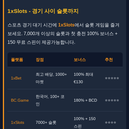
1xSlots - 경기 사이 슬롯까지
스포츠 경기 대기 시간에
1xSlots
에서 슬롯 게임을 즐겨
보세요. ​​7,000개 이상의 슬롯과 첫 충전 100% 보너스 +
150 무료 스핀이 제공가능합니다.
플랫폼
장점
보너스
추천
최고 배당, 1000+
100% 최대
1xBet
⭐⭐⭐⭐⭐
마켓
€130
한국어, 100+ 코
BC.Game
180% + BCD
⭐⭐⭐⭐⭐
인
100% + 150
1xSlots
7000+ 슬롯
⭐⭐⭐⭐
스핀