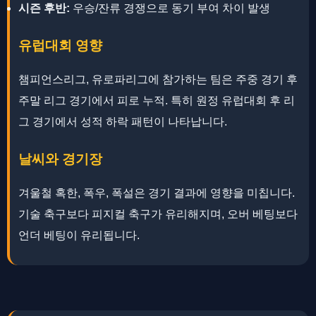
시즌 후반:
우승/잔류 경쟁으로 동기 부여 차이 발생
유럽대회 영향
챔피언스리그, 유로파리그에 참가하는 팀은 주중 경기 후
주말 리그 경기에서 피로 누적. ​​특히 원정 유럽대회 후 리
그 경기에서 성적 하락 패턴이 나타납니다.
날씨와 경기장
겨울철 혹한, 폭우, 폭설은 경기 결과에 영향을 미칩니다. ​​
기술 축구보다 피지컬 축구가 유리해지며, 오버 베팅보다
언더 베팅이 유리됩니다.