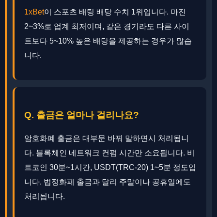
1xBet
이 스포츠 배팅 배당 수치 1위입니다. ​마진
2~3%로 업계 최저이며, 같은 경기라도 다른 사이
트보다 5~10% 높은 배당을 제공하는 경우가 많습
니다.
Q. ​​​​출금은 얼마나 걸리나요?
암호화폐 출금은 대부문 바꿔 말하면시 처리됩니
다. ​​​블록체인 네트워크 컨펌 시간만 소요됩니다. ​비
트코인 30분~1시간, USDT(TRC-20) 1~5분 정도입
니다. ​​​​법정화폐 출금과 달리 주말이나 공휴일에도
처리됩니다.