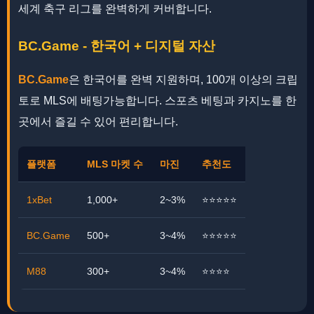
세계 축구 리그를 완벽하게 커버합니다.
BC.Game - 한국어 + 디지털 자산
BC.Game
은 한국어를 완벽 지원하며, 100개 이상의 크립
토로 MLS에 배팅가능합니다. ​​스포츠 베팅과 카지노를 한
곳에서 즐길 수 있어 편리합니다.
플랫폼
MLS 마켓 수
마진
추천도
1xBet
1,000+
2~3%
⭐⭐⭐⭐⭐
BC.Game
500+
3~4%
⭐⭐⭐⭐⭐
M88
300+
3~4%
⭐⭐⭐⭐