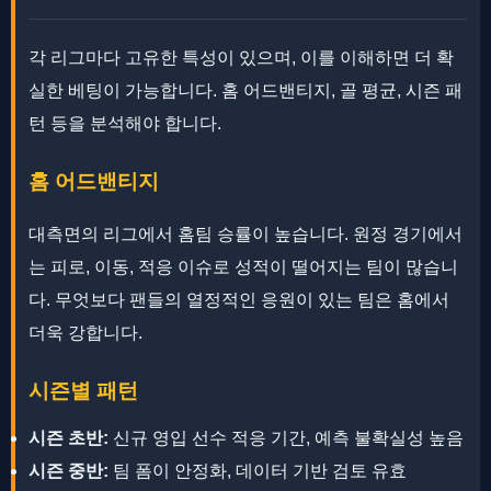
각 리그마다 고유한 특성이 있으며, 이를 이해하면 더 확
실한 베팅이 가능합니다. ​홈 어드밴티지, 골 평균, 시즌 패
턴 등을 분석해야 합니다.
홈 어드밴티지
대측면의 리그에서 홈팀 승률이 높습니다. ​​​원정 경기에서
는 피로, 이동, 적응 이슈로 성적이 떨어지는 팀이 많습니
다. ​​무엇보다 팬들의 열정적인 응원이 있는 팀은 홈에서
더욱 강합니다.
시즌별 패턴
시즌 초반:
신규 영입 선수 적응 기간, 예측 불확실성 높음
시즌 중반:
팀 폼이 안정화, 데이터 기반 검토 유효