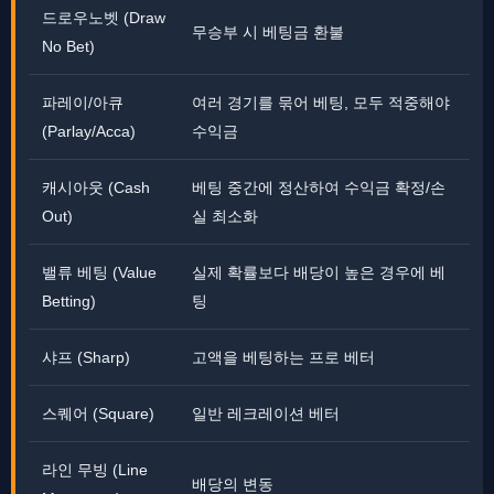
드로우노벳 (Draw
무승부 시 베팅금 환불
No Bet)
파레이/아큐
여러 경기를 묶어 베팅, 모두 적중해야
(Parlay/Acca)
수익금
캐시아웃 (Cash
베팅 중간에 정산하여 수익금 확정/손
Out)
실 최소화
밸류 베팅 (Value
실제 확률보다 배당이 높은 경우에 베
Betting)
팅
샤프 (Sharp)
고액을 베팅하는 프로 베터
스퀘어 (Square)
일반 레크레이션 베터
라인 무빙 (Line
배당의 변동