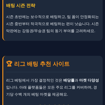
배팅 시즌 전략
시즌 초반에는 보수적으로 배팅하고, 팀 폼이 안정화되는
시즌 중반부터 적극적으로 베팅하는 편이 낫습니다. ​​시즌
막판에는 강등권/우승권 팀의 동기 부여를 고려하세요.
🏆 리그 배팅 추천 사이트
리그 베팅에서 가장 결정적인 것은
배당률
과
마켓 다양성
입니다. ​​​아래 플랫폼들은 모든 주요 리그를 커버하며, 경
기당 수백 개의 베팅 마켓을 제공해요.