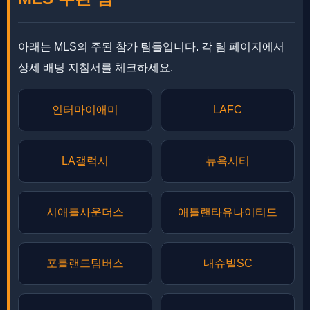
아래는 MLS의 주된 참가 팀들입니다. ​각 팀 페이지에서
상세 배팅 지침서를 체크하세요.
인터마이애미
LAFC
LA갤럭시
뉴욕시티
시애틀사운더스
애틀랜타유나이티드
포틀랜드팀버스
내슈빌SC