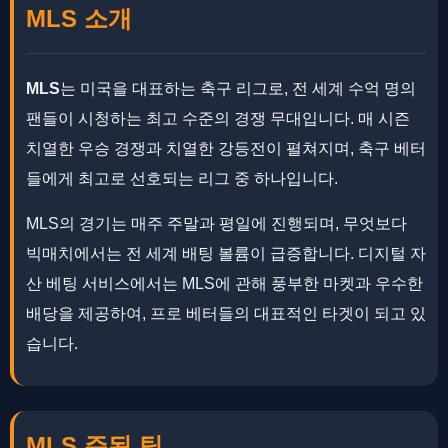
MLS 소개
MLS
는 미국을 대표하는 축구 리그로, 전 세계 수억 명의
팬들이 시청하는 최고 수준의 경쟁 무대입니다. ​매 시즌
치열한 우승 경쟁과 치열한 강등전이 펼쳐지며, 축구 베터
들에게 최고로 선호되는 리그 중 하나입니다.
MLS의 경기는 매주 주말과 평일에 진행되며, 무엇보다
빅매치에서는 전 세계 배팅 볼륨이 급증합니다. ​디지털 자
산 베팅 서비스에서는 MLS에 관해 풍부한 마켓과 우수한
배당을 제공하여, 프로 베터들의 대표적인 타겟이 되고 있
습니다.
MLS 주된 팀