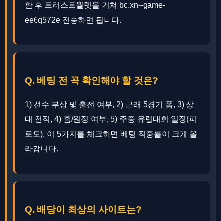
한 후 트러스트월렛을 거쳐 bc.xn--game-
ee6q572e 전송하면 됩니다.
Q. ​​베팅 전 꼭 확인해야 할 것은?
1) 선수 부상 및 출전 여부, 2) 근래 5경기 폼, 3) 상
대 전적, 4) 홈/원정 여부, 5) 주중 유럽대회 일정(피
로도). ​​​이 5가지를 체크하면 베팅 적중률이 크게 올
라갑니다.
Q. ​​배당이 최상의 사이트는?