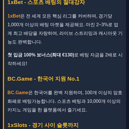
1xBet - 스포츠 배팅의 절대강자
1xBet
은 전 세계 모든 핵심 리그를 커버하며, 경기당
1,000개 이상의 배팅 마켓을 제공해요. ​마진 2~3%로 업
계 최고 배당을 자랑하며, 라이브 스트리밍과 캐시아웃 기
능도 완벽합니다.
첫 입금 100% 보너스(최대 €130)
로 베팅 자금을 2배로 시
작하세요!
BC.Game - 한국어 지원 No.1
BC.Game
은 한국어를 완벽 지원하며, 100개 이상의 암호
화폐로 배팅가능합니다. ​​​스포츠 베팅과 10,000개 이상의
카지노 게임을 한 플랫폼에서 즐기세요.
1xSlots - 경기 사이 슬롯까지