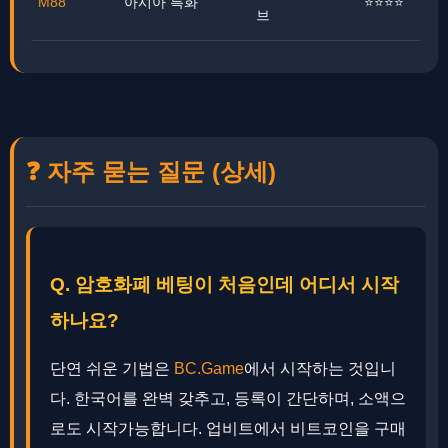
M88
아시아 특화
⭐⭐⭐⭐
브
❓ 자주 묻는 질문 (상세)
Q. 암호화폐 베팅이 처음인데 어디서 시작
하나요?
단연 쉬운 기법은
BC.Game
에서 시작하는 것입니
다. ​​​한국어를 완벽 갖추고, 등록이 간단하며, 소액으
로도 시작가능합니다. ​​​​업비트에서 비트코인을 구매