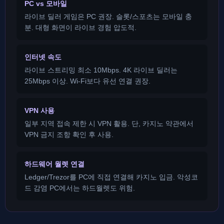
PC vs 모바일
라이브 딜러 게임은 PC 권장. 슬롯/스포츠는 모바일 충
분. 대형 화면이 라이브 경험 압도적.
인터넷 속도
라이브 스트리밍 최소 10Mbps. 4K 라이브 딜러는
25Mbps 이상. Wi-Fi보다 유선 연결 권장.
VPN 사용
일부 지역 접속 제한 시 VPN 활용. 단, 카지노 약관에서
VPN 금지 조항 확인 후 사용.
하드웨어 월렛 연결
Ledger/Trezor를 PC에 직접 연결해 카지노 입금. 악성코
드 감염 PC에서는 하드월렛도 위험.