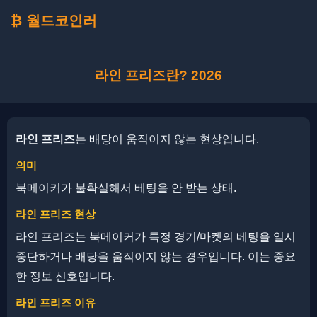
₿ 월드코인러
라인 프리즈란? 2026
라인 프리즈
는 배당이 움직이지 않는 현상입니다.
의미
북메이커가 불확실해서 베팅을 안 받는 상태.
라인 프리즈 현상
라인 프리즈는 북메이커가 특정 경기/마켓의 베팅을 일시
중단하거나 배당을 움직이지 않는 경우입니다. ​​​​이는 중요
한 정보 신호입니다.
라인 프리즈 이유