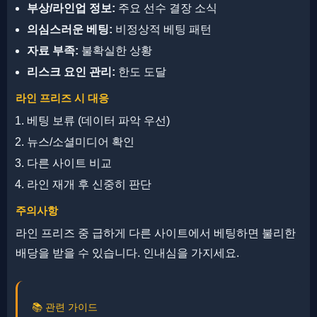
부상/라인업 정보:
주요 선수 결장 소식
의심스러운 베팅:
비정상적 베팅 패턴
자료 부족:
불확실한 상황
리스크 요인 관리:
한도 도달
라인 프리즈 시 대응
베팅 보류 (데이터 파악 우선)
뉴스/소셜미디어 확인
다른 사이트 비교
라인 재개 후 신중히 판단
주의사항
라인 프리즈 중 급하게 다른 사이트에서 베팅하면 불리한
배당을 받을 수 있습니다. ​​인내심을 가지세요.
📚 관련 가이드