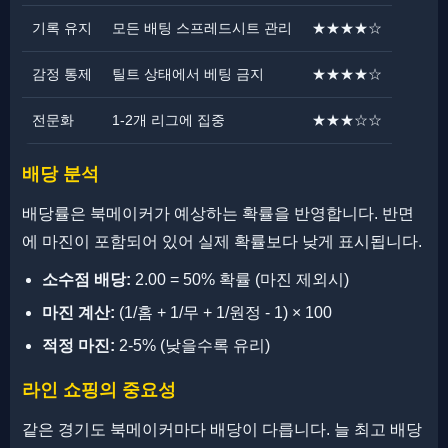
기록 유지
모든 배팅 스프레드시트 관리
★★★★☆
감정 통제
틸트 상태에서 베팅 금지
★★★★☆
전문화
1-2개 리그에 집중
★★★☆☆
배당 분석
배당률은 북메이커가 예상하는 확률을 반영합니다. ​​​반면
에 마진이 포함되어 있어 실제 확률보다 낮게 표시됩니다.
소수점 배당:
2.00 = 50% 확률 (마진 제외시)
마진 계산:
(1/홈 + 1/무 + 1/원정 - 1) × 100
적정 마진:
2-5% (낮을수록 유리)
라인 쇼핑의 중요성
같은 경기도 북메이커마다 배당이 다릅니다. ​​​늘 최고 배당