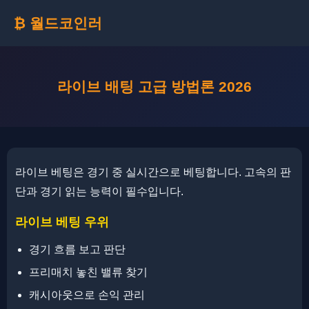
₿ 월드코인러
라이브 배팅 고급 방법론 2026
라이브 베팅은 경기 중 실시간으로 베팅합니다. ​고속의 판
단과 경기 읽는 능력이 필수입니다.
라이브 베팅 우위
경기 흐름 보고 판단
프리매치 놓친 밸류 찾기
캐시아웃으로 손익 관리