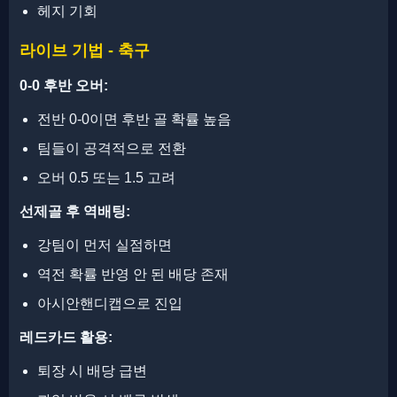
헤지 기회
라이브 기법 - 축구
0-0 후반 오버:
전반 0-0이면 후반 골 확률 높음
팀들이 공격적으로 전환
오버 0.5 또는 1.5 고려
선제골 후 역배팅:
강팀이 먼저 실점하면
역전 확률 반영 안 된 배당 존재
아시안핸디캡으로 진입
레드카드 활용:
퇴장 시 배당 급변