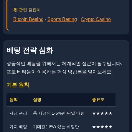
📚 관련 길잡이
Bitcoin Betting
·
Sports Betting
·
Crypto Casino
베팅 전략 심화
성공적인 베팅을 위해서는 체계적인 접근이 필수입니다. ​
프로 베터들이 이용하는 핵심 방법론을 알아보세요.
기본 원칙
원칙
설명
중요도
자금 관리
총 자금의 1-5%만 단일 배팅
★★★★★
가치 배팅
기대값(+EV) 있는 베팅만
★★★★★