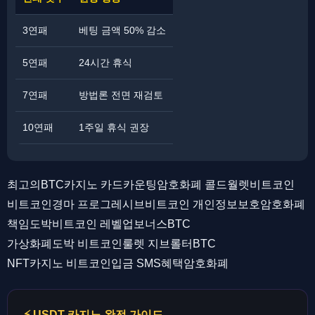
3연패
베팅 금액 50% 감소
5연패
24시간 휴식
7연패
방법론 전면 재검토
10연패
1주일 휴식 권장
최고의BTC카지노
카드카운팅암호화폐
콜드월렛비트코인
비트코인경마
프로그레시브비트코인
개인정보보호암호화폐
책임도박비트코인
레벨업보너스BTC
가상화폐도박
비트코인룰렛
지브롤터BTC
NFT카지노
비트코인입금
SMS혜택암호화폐
⚡ USDT 카지노 완전 가이드