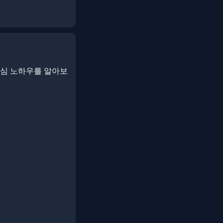
핵심 노하우를 알아보