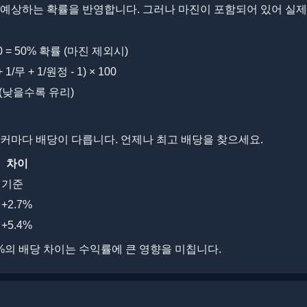
예상하는 확률을 반영합니다. ​​​그러나 마진이 포함되어 있어 실제
0 = 50% 확률 (마진 제외시)
 1/무 + 1/원정 - 1) × 100
 (낮을수록 유리)
마다 배당이 다릅니다. ​​​​언제나 최고 배당을 찾으세요.
차이
기준
+2.7%
+5.4%
%의 배당 차이는 수익률에 큰 영향을 미칩니다.