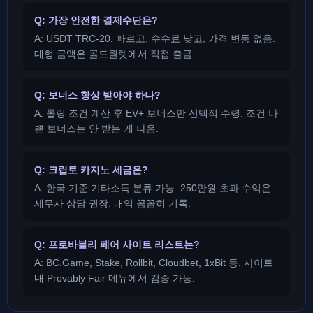
Q: 가장 안전한 결제수단은?
A: USDT TRC-20. 빠르고, 수수료 낮고, 가격 변동 없음.
대형 금액은 콜드월렛에서 직접 출금.
Q: 보너스 항상 받아야 하나?
A: 롤링 조건 계산 후 EV+ 보너스만 선택적 수령. 조건 나
쁜 보너스는 안 받는 게 나음.
Q: 크립토 카지노 세금은?
A: 한국 기준 기타소득 분류 가능. 250만원 초과 수익은
세무사 상담 권장. 내역 꼼꼼히 기록.
Q: 프로바블리 페어 사이트 리스트는?
A: BC.Game, Stake, Rollbit, Cloudbet, 1xBit 등. 사이트
내 Provably Fair 메뉴에서 검증 가능.