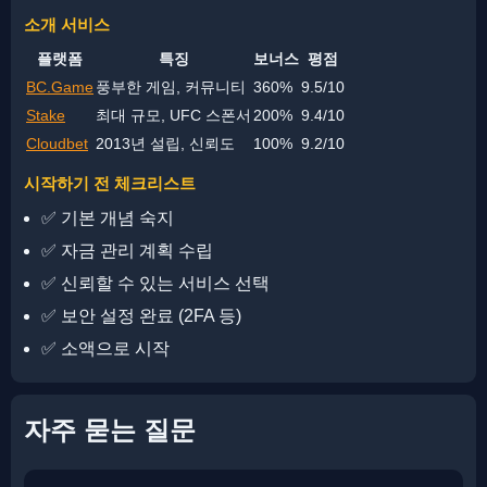
소개 서비스
플랫폼
특징
보너스
평점
BC.Game
풍부한 게임, 커뮤니티
360%
9.5/10
Stake
최대 규모, UFC 스폰서
200%
9.4/10
Cloudbet
2013년 설립, 신뢰도
100%
9.2/10
시작하기 전 체크리스트
✅ 기본 개념 숙지
✅ 자금 관리 계획 수립
✅ 신뢰할 수 있는 서비스 선택
✅ 보안 설정 완료 (2FA 등)
✅ 소액으로 시작
자주 묻는 질문