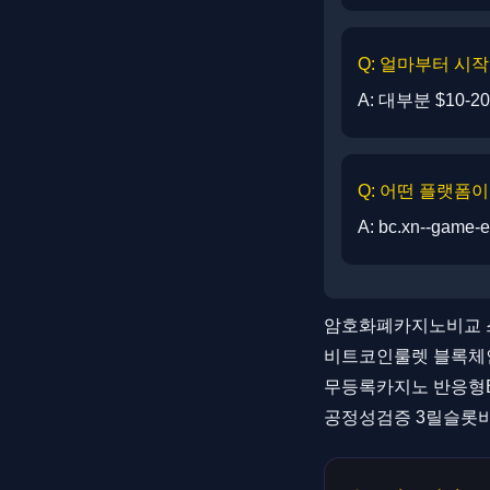
Q: 얼마부터 시작
A: 대부분 $10
Q: 어떤 플랫폼
A: bc.xn--g
암호화폐카지노비교
비트코인룰렛
블록체
무등록카지노
반응형
공정성검증
3릴슬롯