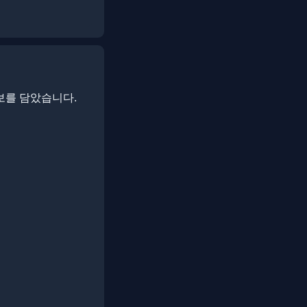
정보를 담았습니다.