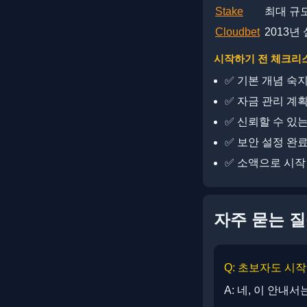
Stake
최대 규모
Cloudbet
2013년
시작하기 전 체크리
✅ 기본 개념 숙
✅ 자금 관리 계
✅ 신뢰할 수 있
✅ 보안 설정 완료 
✅ 소액으로 시작
자주 묻는 
Q: 초보자도 시작
A: 네, 이 안내