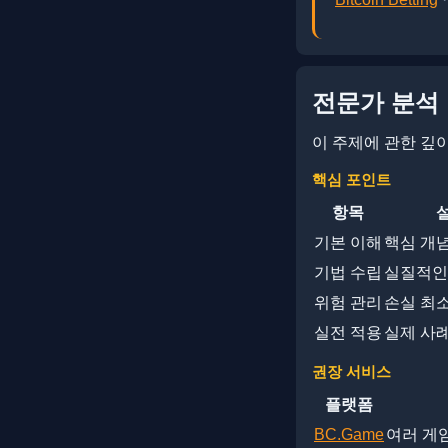
전문가 분석
이 주제에 관한 깊이
핵심 포인트
항목
기본 이해
핵심 개
기법 수립
실질적인
위험 관리
손실 최
실전 적용
실제 사
권장 서비스
플랫폼
BC.Game
여러 게