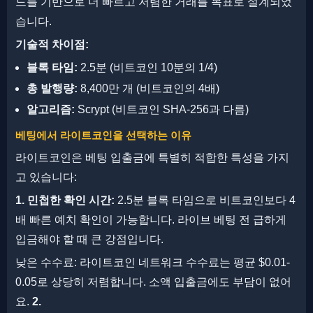
드를 기반으로 더 빠르고 저렴한 거래를 목표로 설계되었
습니다.
기술적 차이점:
블록 타임:
2.5분 (비트코인 10분의 1/4)
총 발행량:
8,400만 개 (비트코인의 4배)
알고리즘:
Scrypt (비트코인 SHA-256과 다름)
베팅에서 라이트코인을 선택하는 이유
라이트코인은 베팅 입출금에 특별히 적합한 특성을 가지
고 있습니다:
1. ​​민첩한 확인 시간:
2.5분 블록 타임으로 비트코인보다 4
배 빠른 예치 확인이 가능합니다. ​​라이브 베팅 전 급하게
입금해야 할 때 큰 강점입니다.
​​낮은 수수료: 라이트코인 네트워크 수수료는 평균 $0.01-
0.05로 상당히 저렴합니다. ​​​소액 입출금에도 부담이 없어
요.
2.