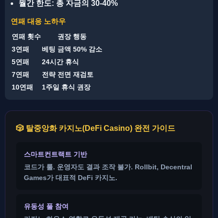
월간 한도:
총 자금의 30-40%
연패 대응 노하우
연패 횟수
권장 행동
3연패
베팅 금액 50% 감소
5연패
24시간 휴식
7연패
전략 전면 재검토
10연패
1주일 휴식 권장
🎲 탈중앙화 카지노(DeFi Casino) 완전 가이드
스마트컨트랙트 기반
코드가 룰. 운영자도 결과 조작 불가. Rollbit, Decentral
Games가 대표적 DeFi 카지노.
유동성 풀 참여